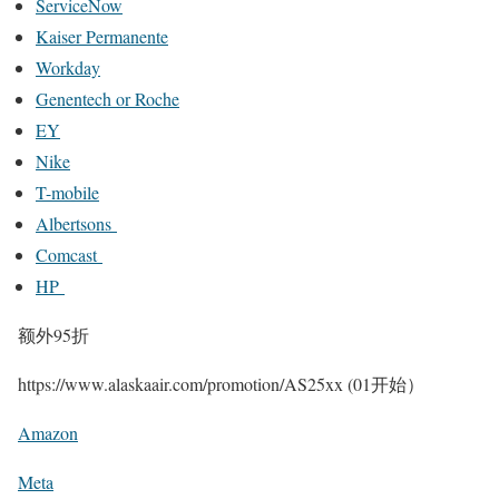
ServiceNow
Kaiser Permanente
Workday
Genentech or Roche
EY
Nike
T-mobile
Albertsons
Comcast
HP
额外95折
https://www.alaskaair.com/promotion/AS25xx (01开始）
Amazon
Meta