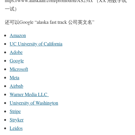
https://www.alaskaair.com/promotion/AS23xx （XX 用数字试
一试）
还可以Google “alaska fast track 公司英文名”
Amazon
UC University of California
Adobe
Google
Microsoft
Meta
Airbnb
Warner Media LLC
University of Washington
Stripe
Stryker
Leidos