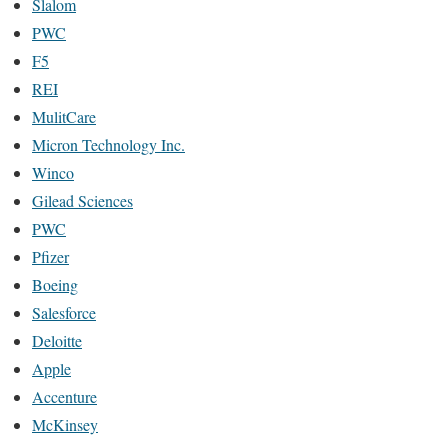
Slalom
PWC
F5
REI
MulitCare
Micron Technology Inc.
Winco
Gilead Sciences
PWC
Pfizer
Boeing
Salesforce
Deloitte
Apple
Accenture
McKinsey