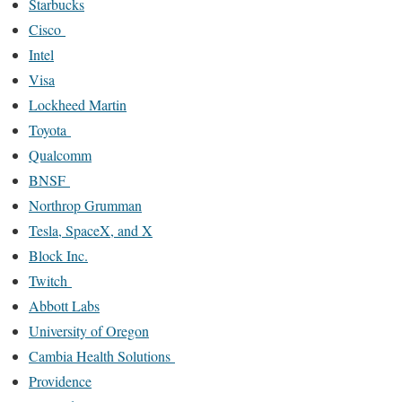
Starbucks
Cisco
Intel
Visa
Lockheed Martin
Toyota
Qualcomm
BNSF
Northrop Grumman
Tesla, SpaceX, and X
Block Inc.
Twitch
Abbott Labs
University of Oregon
Cambia Health Solutions
Providence