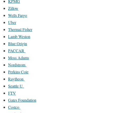
KPMG
Zillow
Wells Fargo
Uber
Thermal Fisher
Lamb Weston
Blue Origin
PACCAR
Moss Adams
Nordstrom
Perkins Coie
Raytheon
Seattle U
FTV
Gates Foundation
Costco