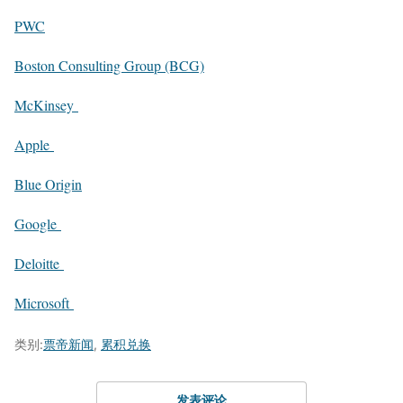
PWC
Boston Consulting Group (BCG)
McKinsey
Apple
Blue Origin
Google
Deloitte
Microsoft
类别:
票帝新闻
,
累积兑换
发表评论