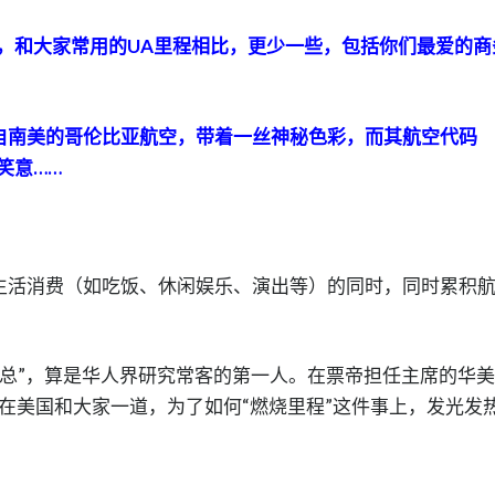
额
外
，和大家常用的UA里程相比，更少一些，包括你们最爱的商
140%！
票
帝
自南美的哥伦比亚航空，带着一丝神秘色彩，而其航空代码
X
笑意……
迈
生
活
卖
AV
在进行生活消费（如吃饭、休闲娱乐、演出等）的同时，同时累积
里
程，
更
称“刘总”，算是华人界研究常客的第一人。在票帝担任主席的华
划
也是在美国和大家一道，为了如何“燃烧里程”这件事上，发光发
算！