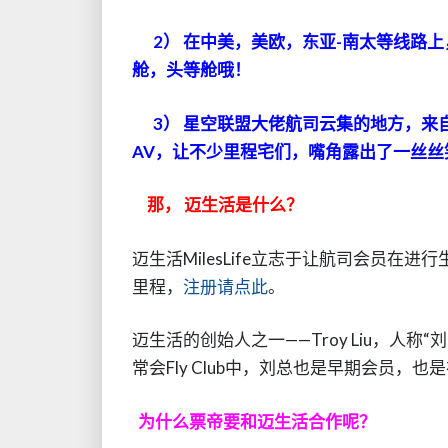
2） 在中美，美欧，东亚-南太等线路上
舱，头等舱哦！
3） 星空联盟大佬航司云集的地方，来
AV，让不少里程宅们，嘴角露出了一丝丝
那，
迈生活是什么？
迈生活MilesLife立志于让航司会员
里程，
注册请点此
。
迈生活的创始人之一——Troy Liu，人
常会Fly Club中，刘总也是早期会员，
为什么票帝要和迈生活合作呢？