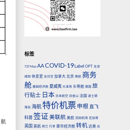
标签
COVID-19
AA
Label
OPT
737 Max
东京
商务
休息室
加拿大
北京
成田
全日空
南航
舱
旅
夏威夷
头等舱
基础经济舱
大溪地
德国
日本
行贴士
法国
日本航空
旧金山
波士顿
特价机票
申根
海航
直飞
海岛
签证
美联航
科普
美航
羽田机场
芝加哥
，
航
转机
英国
英航
豪华经济舱
达美
荷兰
行李
达