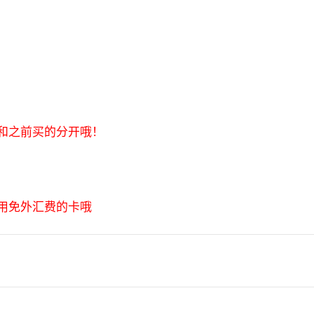
和之前买的分开哦！
用免外汇费的卡哦