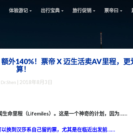
体验游记
出行宝典
旅行促销
票帝曰
外140%！票帝 X 迈生活卖AV里程，更
【票
算！
帝
推
y
|
2018年8月3日
Dr.Shen
广】
更
新
多
档
里程（Lifemiles）。这是一个神奇的计划，因为……
积
分！
以换到汉莎系自己留的票，尤其是在临近出发前……