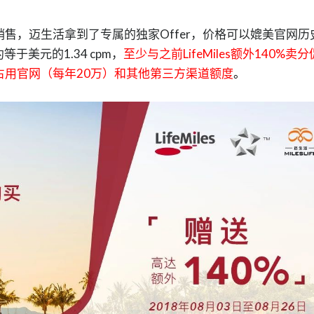
销售，
迈生活拿到了专属的独家Offer，
价格可以媲美官网历
于美元的1.34 cpm，
至少与之前LifeMiles额外140%卖分
占用官网（每年20万）和其他第三方渠道额度
。