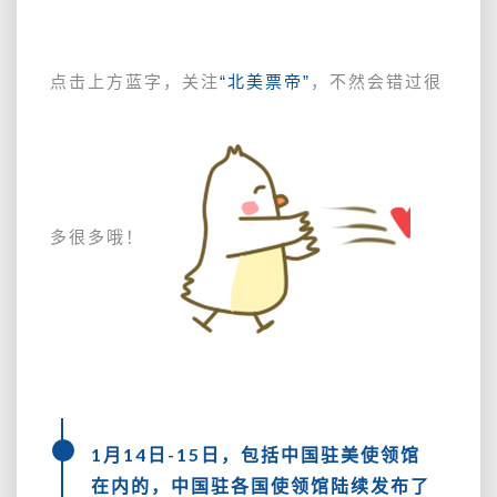
使
领
馆
等
点击上方蓝字，关注
“北美票帝”
，不然会错过很
更
新
赴
华
行
前
多很多哦！
检
测
安
排。
但
还
是
有
一
1月14日-15日，包括中国驻美使领馆
些
在内的，中国驻各国使领馆陆续发布了
不