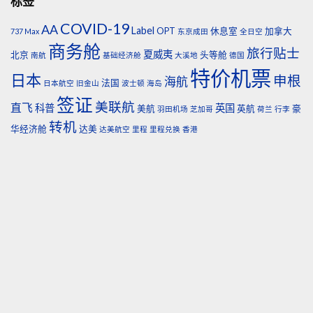
标签
COVID-19
AA
Label
OPT
休息室
加拿大
737 Max
东京成田
全日空
商务舱
旅行贴士
夏威夷
北京
头等舱
南航
基础经济舱
大溪地
德国
特价机票
日本
申根
海航
法国
日本航空
旧金山
波士顿
海岛
签证
美联航
直飞
科普
英国
美航
英航
豪
羽田机场
芝加哥
荷兰
行李
转机
华经济舱
达美
达美航空
里程
里程兑换
香港