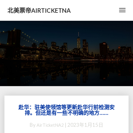
北美票帝AIRTICKETNA
Toggl
Navig
赴华：驻美使领馆等更新赴华行前检测安
赴
排。但还是有一些不明确的地方……
华：
驻
By
|
2023年1月15日
AirTicketNA2
美