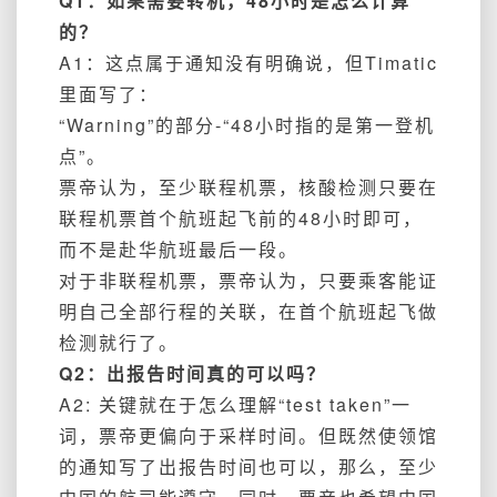
Q1：如果需要转机，48小时是怎么计算
的？
A1：这点属于通知没有明确说，但Timatic
里面写了：
“Warning”的部分-“
48
小时指的是
第一登机
点”。
票帝认为，至少联程机票，核酸检测只要在
联程机票首个航班起飞前的48小时即可，
而不是赴华航班最后一段。
对于非联程机票，票帝认为，只要乘客能证
明自己全部行程的关联，在首个航班起飞做
检测就行了。
Q2：
出报告时间真的可
以吗？
A2: 关键就在于怎么理解“test taken”一
词，票帝更偏向于采样时间。但既然使领馆
的通知写了出报告时间也可以，那么，至少