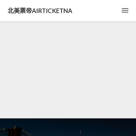
北美票帝AIRTICKETNA
Toggl
Navig