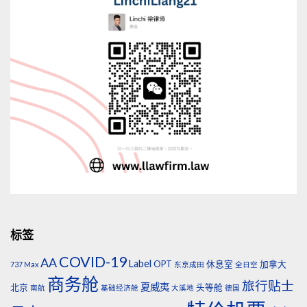
标签
COVID-19
AA
Label
OPT
休息室
加拿大
737 Max
东京成田
全日空
商务舱
旅行贴士
夏威夷
北京
头等舱
南航
基础经济舱
大溪地
德国