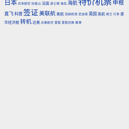
特价机票
日本
申根
海航
法国
日本航空
旧金山
波士顿
海岛
签证
美联航
直飞
科普
英国
美航
英航
豪
羽田机场
芝加哥
荷兰
行李
转机
华经济舱
达美
达美航空
里程
里程兑换
香港