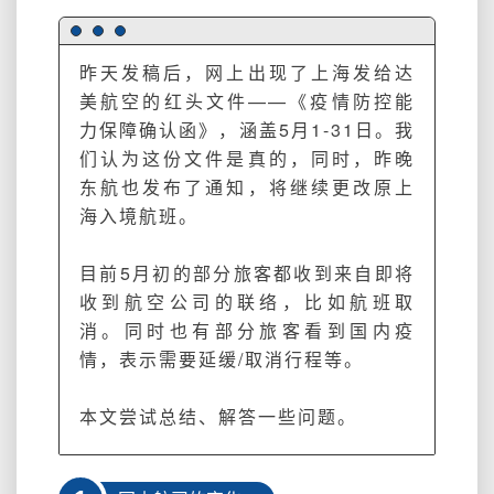
有
的
问
昨天发稿后，网上出现了上海发给达
题
美航空的红头文件——《疫情防控能
（被
力保障确认函》，涵盖5月1-31日。我
踢
走，
们认为这份文件是真的，同时，昨晚
不
东航也发布了通知，将继续更改原上
想
海入境航班。
走
了，
目前5月初的部分旅客都收到来自即将
航
班
收到航空公司的联络，比如航班取
变
消。同时也有部分旅客看到国内疫
化
情，表示需要延缓/取消行程等。
等）
本文尝试总结、解答一些问题。