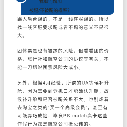
我如何增加
被踢/不被踢
的概率？
踢人后台踢的，不是一线客服踢的。
所以
找一线
客服
要求踢或者不踢
的意义不是很
大。
团体票是也有被踢的风险，但看看团的价
格，旅行社和航空公司的协议等有关，不
能一刀切说团票风险大或小。
另外，根据4月经验，所谓的UA等候补升
舱，因为需要到登机口才能确认升舱，故
候补升舱和是否被踢关系不大。也别想着
去淘宝之类的“买一个高级会员”，甚至有
可能弄巧成拙，毕竟PS match高卡这些
作假行为都是航空公司挺忌讳的。