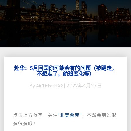
赴华：5月回国你可能会有的问题（被踢走，
赴
不想走了，航班变化等）
华：
5
By
|
2022年4月27日
AirTicketNA2
月
回
国
你
可
点击上方蓝字，关注
“北美票帝”
，不然会错过很
能
多很多哦！
会