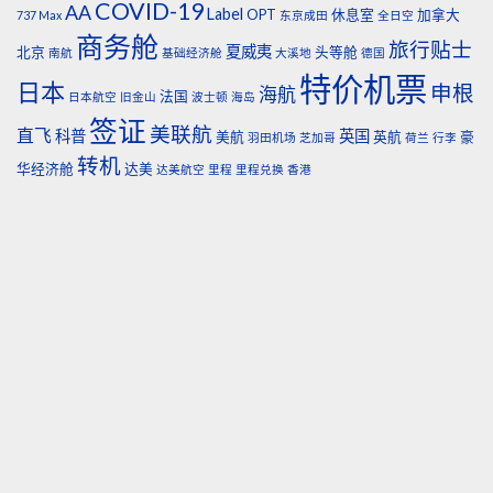
COVID-19
AA
Label
OPT
休息室
加拿大
737 Max
东京成田
全日空
商务舱
旅行贴士
夏威夷
北京
头等舱
南航
基础经济舱
大溪地
德国
特价机票
日本
申根
海航
法国
日本航空
旧金山
波士顿
海岛
签证
美联航
直飞
科普
英国
美航
英航
豪
羽田机场
芝加哥
荷兰
行李
转机
华经济舱
达美
达美航空
里程
里程兑换
香港