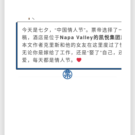
辑：
情
人
眼
里
今天是七夕，“中国情人节”。票帝选择了一篇
出
稿，酒店是位于
Napa Valley的凯悦集团旗下Al
西
本文作者克里斯和他的女友在这里度过了快乐
施，
无论你是嫁给了工作，还是“娶了”自己，还是
Alila
爱，每天都是情人节。
Napa
Valley
入
住
体
验