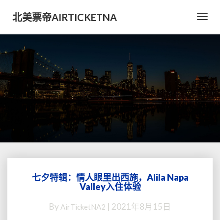
北美票帝AIRTICKETNA
Toggl
Navig
​七夕特辑：情人眼里出西施，Alila Napa
Valley入住体验
七
夕
By
|
2021年8月15日
AirTicketNA2
特