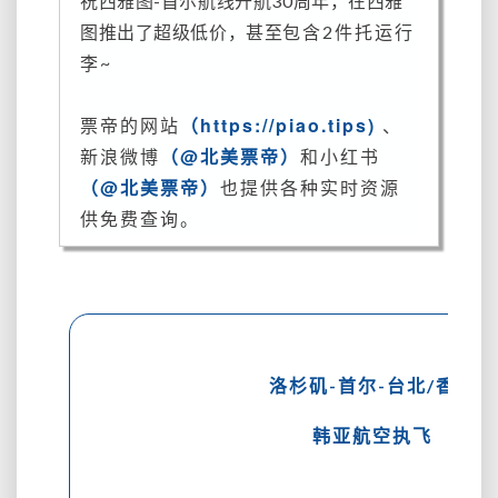
祝西雅图-首尔航线开航30周年，在西雅
月
图推出了超级低价，甚至
包含2件托运行
旺
李~
季
都
有
票帝的网站
（https://piao.tips)
、
（毕
（@北美票帝）
新浪微博
和小红书
业
（@北美票帝）
也提供各种实时资源
生
友
供免费查询。
好！）
洛杉矶-首尔-台北/香港
韩亚航空执飞