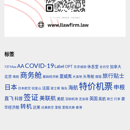
标签
COVID-19
AA
Label
OPT
休息室
加拿大
737 Max
东京成田
全日空
商务舱
旅行贴士
夏威夷
北京
头等舱
南航
基础经济舱
大溪地
德国
特价机票
日本
申根
海航
法国
日本航空
旧金山
波士顿
海岛
签证
美联航
直飞
科普
英国
美航
英航
豪
羽田机场
芝加哥
荷兰
行李
转机
华经济舱
达美
达美航空
里程
里程兑换
香港