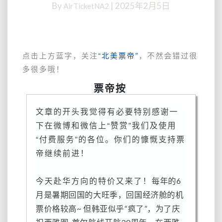
By
|
2025年2月5日
AirTicketNA2
单
程
含
税
351
点击上方蓝字，关注
“北美票帝”
，不然会错过很
美
多很多哦！
金/494
票帝按
美
金，
2
文章的开头我觉得有必要特别感谢一
件
下在微博和微信上“赞赏”我们及使用
行
“付费服务”的各位。你们的慷慨支持票
李，
帝继续前进！
1
停
不
今天赴华方向的特价又来了！
每年的6
绕
月是暑期回国的大旺季，回国经济舱的机
路，
5-
票价格较高~ 但韩亚似乎“疯了”，为了庆
6