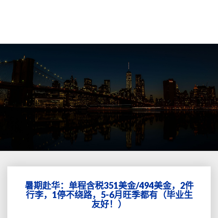
暑期赴华：单程含税351美金/494美金，2件
暑
行李，1停不绕路，5-6月旺季都有（毕业生
期
友好！）
赴
华：