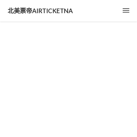
北美票帝AIRTICKETNA
Toggl
Navig