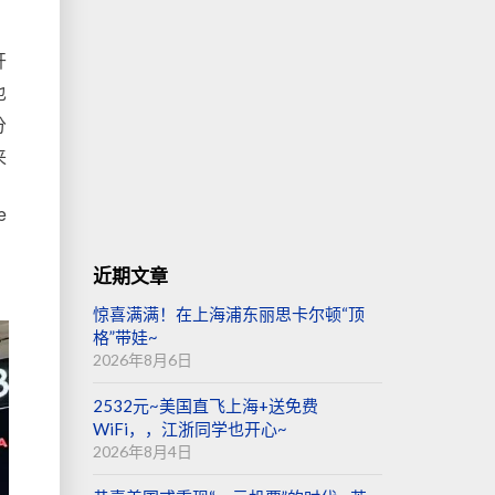
开
也
分
来
e
近期文章
惊喜满满！在上海浦东丽思卡尔顿“顶
格”带娃~
2026年8月6日
2532元~美国直飞上海+送免费
WiFi，，江浙同学也开心~
2026年8月4日