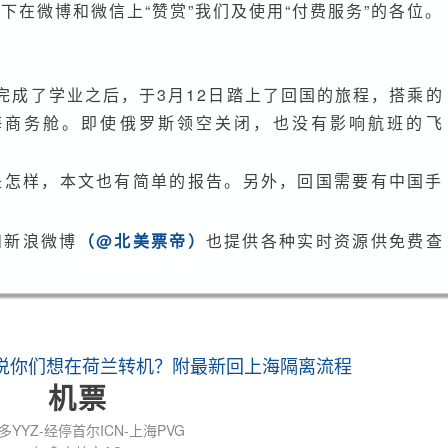
航
下在微博和微信上“赞赏”我们及使用“付费服务”的各位。
空
AC27
回
完成了学业之后，于3月12日踏上了回国的旅程，搭乘的
国
上海商务舱。即使俄罗斯领空关闭，也没有影响航班的飞
简
报
是怎样，本文也有简单的报告。另外，回国需要有中国手
+上
海
入
和新浪微博
（@北美票帝）
也提供各种实时资源供免费查
境
流
程
说你们想在荷兰转机？附最新回上海隔离流程
机票
多YYZ-经停首尔ICN-上海PVG