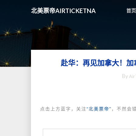
北美票帝AIRTICKETNA
首页
赴华：再见加拿大！加拿
By
Air
点击上方蓝字，关注
“北美票帝”
，不然会