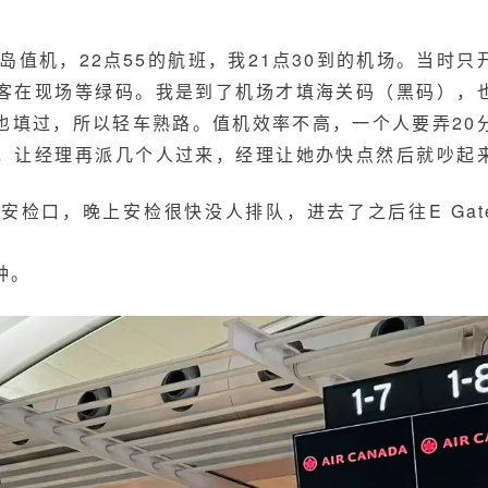
1岛值机，22点55的航班，我21点30到的机场。当时只
客在现场等绿码。我是到了机场才填海关码（黑码），
也填过，所以轻车熟路。值机效率不高，一个人要
弄20
，让经理再派几个人过来，经理让她办快点然后就吵起
安检口，晚上安检很快没人排队，进去了之后往E Gat
钟。