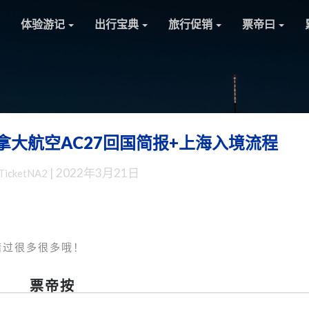
体验游记
出行宝典
旅行促销
票帝曰
大航空AC27回国简报+上海入境流程
赴
华：
|
2022年3月21日
TicketNA2
再
见
加
拿
大！
错过很多很多哦！
加
拿
票帝按
大