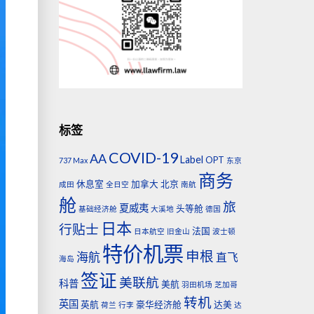
标签
COVID-19
AA
Label
OPT
737 Max
东京
商务
休息室
加拿大
北京
成田
全日空
南航
舱
旅
夏威夷
头等舱
基础经济舱
大溪地
德国
日本
行贴士
法国
日本航空
旧金山
波士顿
特价机票
申根
海航
直飞
海岛
签证
美联航
科普
美航
羽田机场
芝加哥
转机
英国
英航
豪华经济舱
达美
荷兰
行李
达