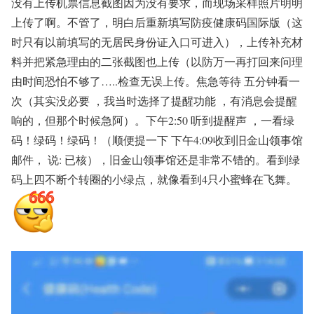
没有上传机票信息截图因为没有要求，而现场采样照片明明
上传了啊。不管了，明白后重新填写防疫健康码国际版（这
时只有以前填写的无居民身份证入口可进入），上传补充材
料并把紧急理由的二张截图也上传（以防万一再打回来问理
由时间恐怕不够了…..检查无误上传。焦急等待 五分钟看一
次（其实没必要 ，我当时选择了提醒功能 ，有消息会提醒
响的，但那个时候急阿）。下午2:50 听到提醒声 ，一看绿
码！绿码！绿码！（顺便提一下 下午4:09收到旧金山领事馆
邮件， 说: 已核），旧金山领事馆还是非常不错的。看到绿
码上四不断个转圈的小绿点，就像看到4只小蜜蜂在飞舞。