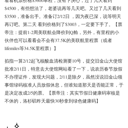
看看机票价格$5600单程，没有下决心，过了几天看到
$4500，有些想法了，老婆说再等几天吧。
又过了几天看到
$3500，准备出手。
准备订2/12日 ，因为夜已深，说等明天
再订吧。
第二天 看到价格到了$3003，一定要下手了。【票
帝注：提前1-2周美联航会降价到Q舱，另外，有里程的小
伙伴也可以看看会不会有37.5K的美联航里程票（或者
lifemiles等34.5K里程票）】
掐指一算2/12起飞核酸血清检测要10号，提交旧金山大使馆
批准2/11日，特意去大使馆网站看了一下，说农历春节放假
不办理证件，发现大问题，2/11是除夕，虽然没说旧金山领
事馆绿码核准人员放假休息，但谁知道那天是否能正常，
于
是决定改成2/5的票。【票帝注：其实节假日健康码审核是
不休的，洛杉矶昨天最快30秒拿到绿色健康码】