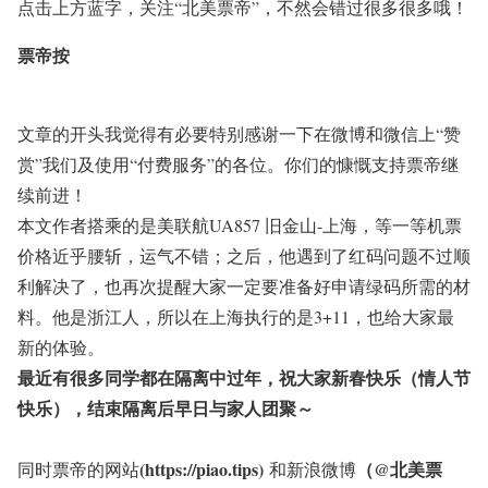
点击上方蓝字，关注
“北美票帝”
，不然会错过很多很多哦！
票帝按
文章的开头我觉得有必要特别感谢一下在微博和微信上“赞
赏”我们及使用“付费服务”的各位。你们的慷慨支持票帝继
续前进！
本文作者搭乘的是美联航UA857 旧金山-上海，等一等机票
价格近乎腰斩，运气不错；之后，他遇到了红码问题不过顺
利解决了，也再次提醒大家一定要准备好申请绿码所需的材
料。他是浙江人，所以在上海执行的是3+11，也给大家最
新的体验。
最近有很多同学都在隔离中过年，祝大家新春快乐（情人节
快乐），结束隔离后早日与家人团聚～
(https://piao.tips)
（@北美票
同时票帝的网站
和新浪微博