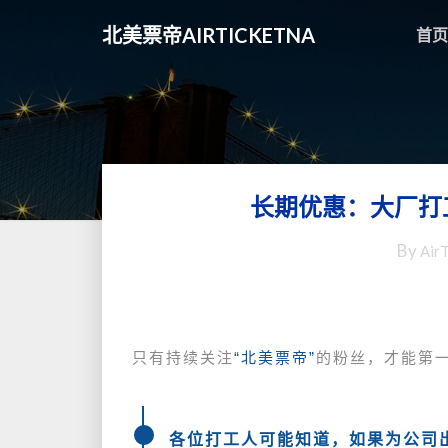
北美票帝AIRTICKETNA
首页
长期优惠：大厂打
By
Air
只有持续关注
“北美票帝”
的粉丝，才能第
各位打工人可能知道，如果为公司