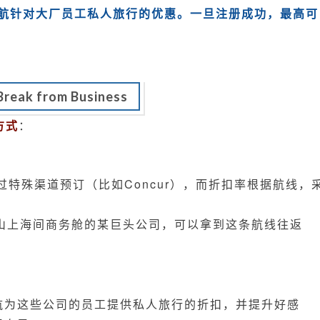
要
联航针对大厂员工私人旅行的优惠。一旦注册成功，最高可
错
过
这
个
美
Break from Business
联
方式
：
航
的
小
殊渠道预订（比如Concur），而折扣率根据航线，
福
利
金山上海间商务舱的某巨头公司，可以拿到这条航线往返
：
为这些公司的员工提供私人旅行的折扣，并提升好感