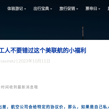
体验游记
出行宝典
旅行促销
票帝曰
工人不要错过这个美联航的小福利
长
期
|
2023年10月11日
TicketNA2
优
惠：
大
厂
打
一时间收到最新消息哦
工
人
不
出差，航空公司会给特定的协议价，那么，如果是自己私