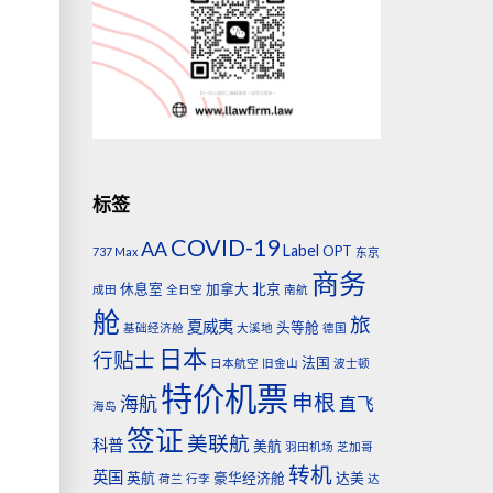
标签
COVID-19
AA
Label
OPT
737 Max
东京
商务
休息室
加拿大
北京
成田
全日空
南航
舱
旅
夏威夷
头等舱
基础经济舱
大溪地
德国
日本
行贴士
法国
日本航空
旧金山
波士顿
特价机票
申根
海航
直飞
海岛
签证
美联航
科普
美航
羽田机场
芝加哥
转机
英国
英航
豪华经济舱
达美
荷兰
行李
达