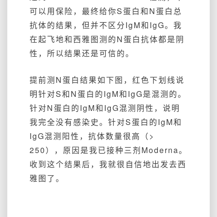
可以用保险，最终给你S蛋白和N蛋白总
抗体的结果，但并不区分IgM和IgG。我
在起飞地和西雅图测的N蛋白抗体都是阴
性，所以结果还是可信的。
提前测N蛋白结果如下图，红色下划线说
明针对S和N蛋白的IgM和IgG是混测的。
针对N蛋白的IgM和IgG混测阴性，说明
我完全没有感染史。针对S蛋白的IgM和
IgG混测阳性，抗体数量很高（>
250），原因是我已接种三剂Moderna。
收到这个结果后，我就很自信地出发去西
雅图了。