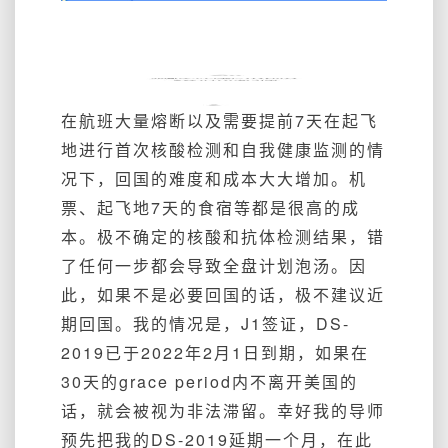
1. 确认回国必要性
在航班大量熔断以及需要提前7天在起飞
地进行首次核酸检测和自我健康监测的情
况下，回国的难度和成本大大增加。机
票、起飞地7天的食宿等都是很高的成
本。极不确定的核酸和抗体检测结果，错
了任何一步都会导致全盘计划泡汤。因
此，如果不是必要回国的话，极不建议近
期回国。我的情况是，J1签证，DS-
2019已于2022年2月1日到期，如果在
30天的grace period内不离开美国的
话，就会被视为非法滞留。幸好我的导师
预先把我的DS-2019延期一个月，在此