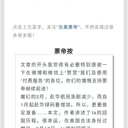
雅
图-
上
海，
点击上方蓝字，关注
“北美票帝”
，不然会错过很
做
多很多哦！
足
准
备
票帝按
顺
利
文章的开头我觉得有必要特别感谢一
回
下在微博和微信上“赞赏”我们及使用
国
“付费服务”的各位。你们的慷慨支持票
帝继续前进！
魔幻的2月，赴华航班急剧减少，而自
1月起赴华绿码要增加。所以，更要做
足准备……本文，作者讲述了ta的回
国历程。很幸运，在美国合法身份过