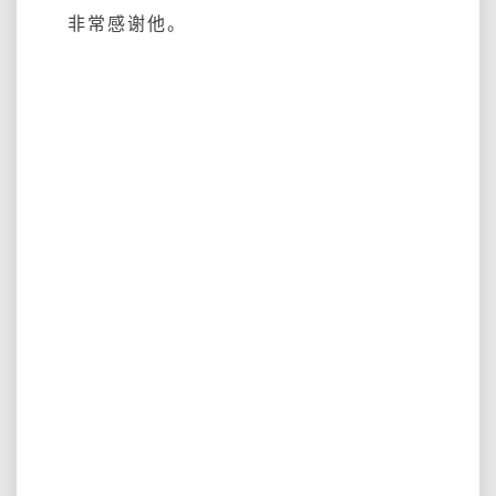
非常感谢他。