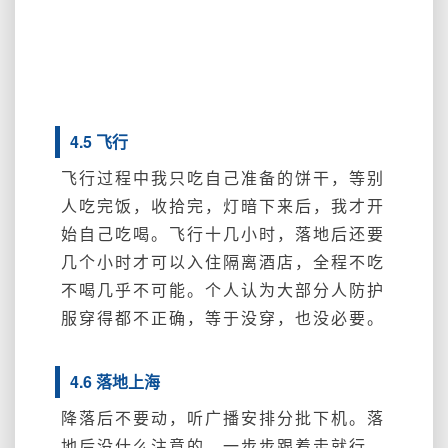
4.5 飞行
飞行过程中我只吃自己准备的饼干，等别
人吃完饭，收拾完，灯暗下来后，我才开
始自己吃喝。飞行十几小时，落地后还要
几个小时才可以入住隔离酒店，全程不吃
不喝几乎不可能。个人认为大部分人防护
服穿得都不正确，等于没穿，也没必要。
4.6 落地上海
降落后不要动，听广播安排分批下机。落
地后没什么注意的，一步步跟着走就行