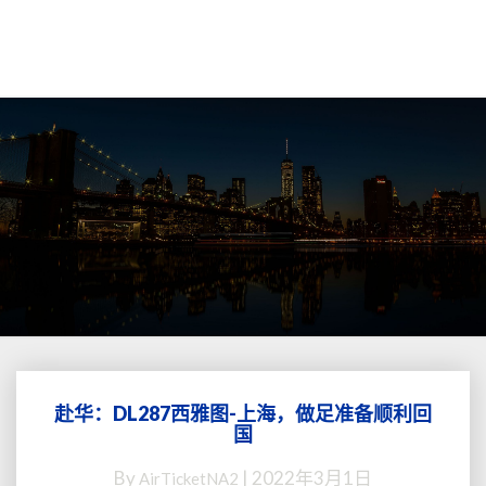
赴华：DL287西雅图-上海，做足准备顺利回
赴
国
华：
DL287
By
|
2022年3月1日
AirTicketNA2
西