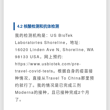
4.2 核酸检测和抗体检测
我的检测机构是：US BioTek
Laboratories Shoreline，地址:
16020 Linden Ave N, Shoreline, WA
98133 USA，网上预约:
https://www.usbiotek.com/pre-
travel-covid-tests
。根据自身的疫苗接
种情况，直接从Travel To China那里预
约就行了。我的情况是已完成三剂
Moderna的接种，且已接种完成2个月
了。