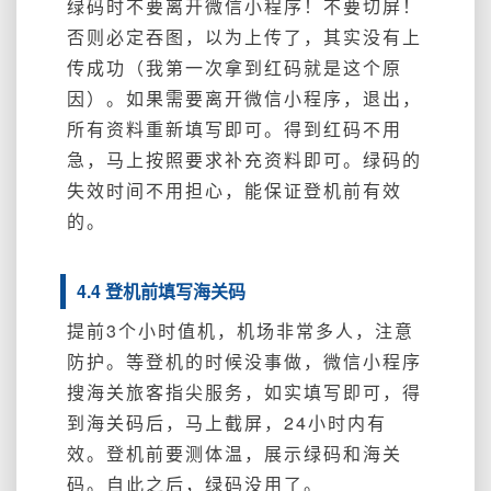
绿码时不要离开微信小程序！不要切屏！
否则必定吞图，以为上传了，其实没有上
传成功（我第一次拿到红码就是这个原
因）。如果需要离开微信小程序，退出，
所有资料重新填写即可。得到红码不用
急，马上按照要求补充资料即可。绿码的
失效时间不用担心，能保证登机前有效
的。
4.4 登机前填写海关码
提前3个小时值机，机场非常多人，注意
防护。等登机的时候没事做，微信小程序
搜海关旅客指尖服务，如实填写即可，得
到海关码后，马上截屏，24小时内有
效。登机前要测体温，展示绿码和海关
码。自此之后，绿码没用了。