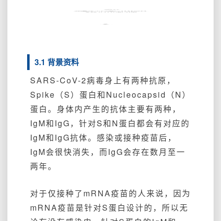
3. 核酸和抗体检测
3.1 背景资料
SARS-CoV-2病毒身上有两种抗原，
Spike（S）蛋白和Nucleocapsid（N）
蛋白。身体内产生的抗体主要有两种，
IgM和IgG，针对S和N蛋白都会有对应的
IgM和IgG抗体。感染或接种疫苗后，
IgM会很快消失，而IgG会存在数月至一
两年。
对于仅接种了mRNA疫苗的人来说，因为
mRNA疫苗是针对S蛋白设计的，所以无