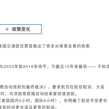
变
化？
下
一
届
政策变化
有
什
么
美国交通部还算是推出了很多对乘客友善的政策:
可
以
期
，与2023年和2016年持平，为最近10年来最低—— 不知
待？
费自动退款的最终裁决
》
，要求航司在航班取消、大延
工作时，均须按章原路自动给乘客快速退款。
（美国国内3小时，国际6小时），也明确了航班号变更也
改到时间更合适且更贵的航班。