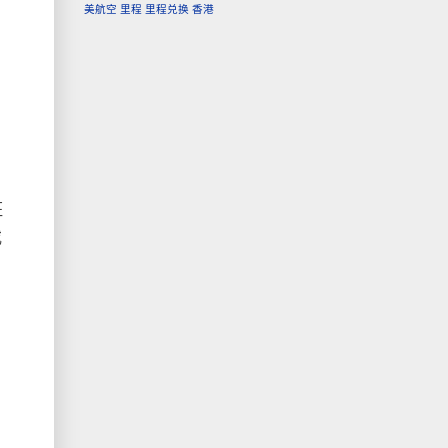
美航空
里程
里程兑换
香港
班
或