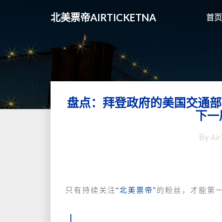
北美票帝AIRTICKETNA
首页
盘点：拜登政府的美国交通部
下一
By
Air
只有持续关注
“北美票帝”
的粉丝，才能第