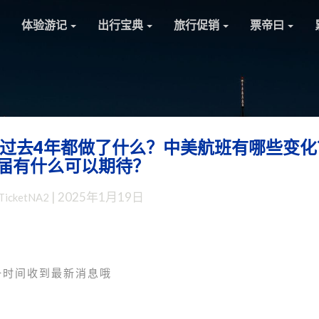
体验游记
出行宝典
旅行促销
票帝曰
过去4年都做了什么？中美航班有哪些变化
盘
届有什么可以期待？
点：
拜
|
2025年1月19日
TicketNA2
登
政
府
的
美
一时间收到最新消息哦
国
交