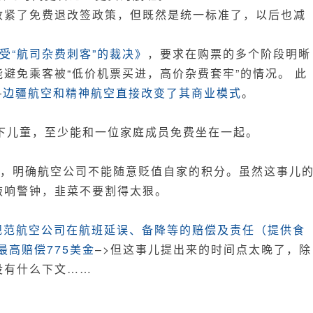
收紧了免费退改签政策，但既然是统一标准了，以后也减
受“航司杂费刺客”的裁决》
，要求在购票的多个阶段明晰
避免乘客被“低价机票买进，高价杂费套牢”的情况。 此
—
边疆航空和精神航空直接改变了其商业模式
。
下儿童，至少能和一位家庭成员免费坐在一起。
，明确航空公司不能随意贬值自家的积分。虽然这事儿
敲响警钟，韭菜不要割得太狠。
，规范航空公司在航班延误、备降等的赔偿及责任（提供食
最高赔偿775美金
–>但这事儿提出来的时间点太晚了，除
没有什么下文……