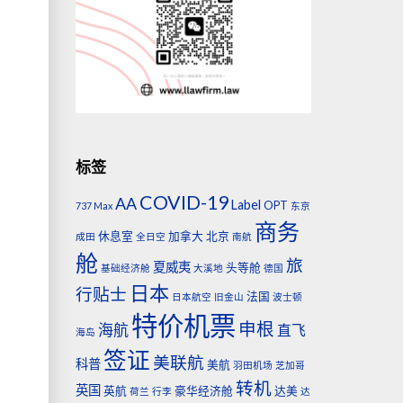
标签
COVID-19
AA
Label
OPT
737 Max
东京
商务
休息室
加拿大
北京
成田
全日空
南航
舱
旅
夏威夷
头等舱
基础经济舱
大溪地
德国
日本
行贴士
法国
日本航空
旧金山
波士顿
特价机票
申根
海航
直飞
海岛
签证
美联航
科普
美航
羽田机场
芝加哥
转机
英国
英航
豪华经济舱
达美
荷兰
行李
达