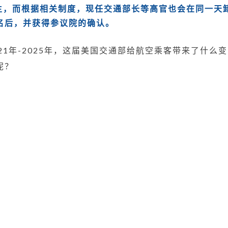
通
易主，而根据相关制度，现任交通部长等高官也会在同一天
部
名后，并获得参议院的确认。
过
去
21年-2025年，这届美国交通部给航空乘客带来了什么变
4
呢？
年
都
做
了
什
么？
中
美
航
班
有
哪
些