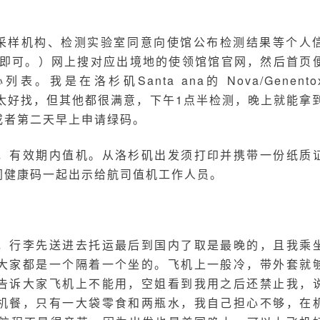
采样机构、检测实验室同意向使馆公布检测结果等个人
字即可。）网上搜对应出境地的使领馆馆官网，然后首页
是在洛杉矶Santa ana的 Nova/Genento
.做的，地不太好找，但其他都很满意，下午1点半检测，晚上就能拿
或者第二天早上申请绿码。
，有效期内值机。从洛杉矶出发须打印并携带一份纸质
同健康码一起出示给航司值机工作人员。
，行李先送进去托运最后到国内了取是最晚的，且我乘
大家都是一个隔着一个坐的。飞机上一般冷，带外套就
告诉大家飞机上不能用，空姐看到我用之后还禁止我，
机餐，只有一大袋零食和两瓶水，我自己担心不够，在