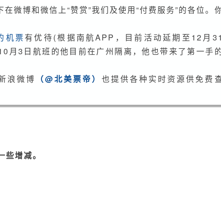
李，
在微博和微信上“赞赏”我们及使用“付费服务”的各位。
南
航
的机票
有优待(根据南航APP，目前活动延期至12月3
洛
10月3日航班的他目前在广州隔离，他也带来了第一手
杉
矶
广
新浪微博
（@北美票帝）
也提供各种实时资源供免费
州
体
验
（10
月
3
一些增减。
日
新
鲜
出
炉）