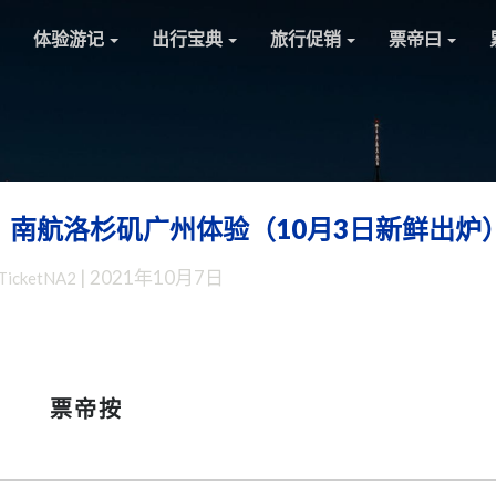
体验游记
出行宝典
旅行促销
票帝曰
南航洛杉矶广州体验（10月3日新鲜出炉
赴
华：
|
2021年10月7日
TicketNA2
留
学
生
多
托
票帝按
一
件
行