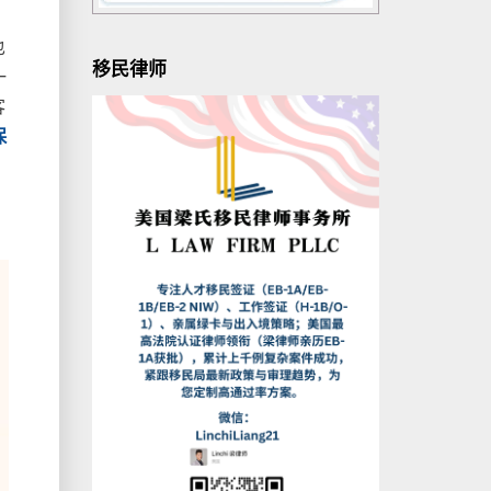
也
移民律师
一
客
保