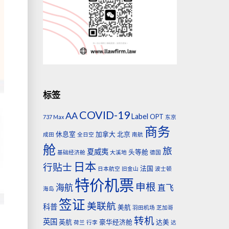
标签
COVID-19
AA
Label
OPT
737 Max
东京
商务
休息室
加拿大
北京
成田
全日空
南航
舱
旅
夏威夷
头等舱
基础经济舱
大溪地
德国
日本
行贴士
法国
日本航空
旧金山
波士顿
特价机票
申根
海航
直飞
海岛
签证
美联航
科普
美航
羽田机场
芝加哥
转机
英国
英航
豪华经济舱
达美
荷兰
行李
达