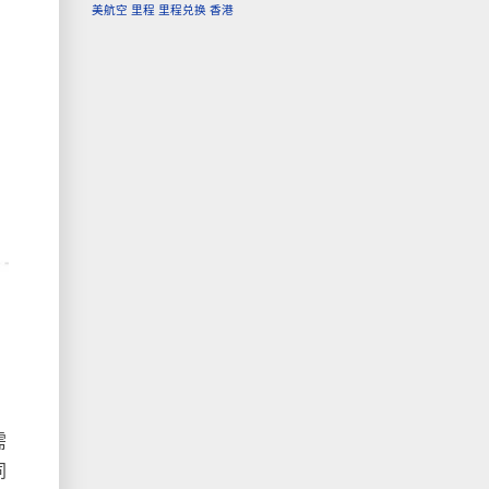
美航空
里程
里程兑换
香港
需
同