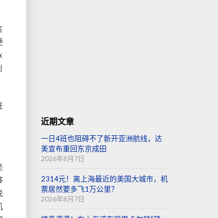
信
便
x
到
证
近期文章
一日4班也阻碍不了新开亚洲航线，达
美宣布重回东京成田
2026年8月7日
坐
够
2314元！离上海最近的美国大城市，机
票居然要多飞1万公里？
说
2026年8月7日
机