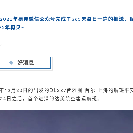
息，
明
年
2021年票帝微信公众号完成了365天每日一篇的推送，
再
2年再见~
见
息
好消息
1年12月30日的出发的DL287西雅图-首尔-上海的航班平
月24日之后，首个进港的达美航空客运航班。