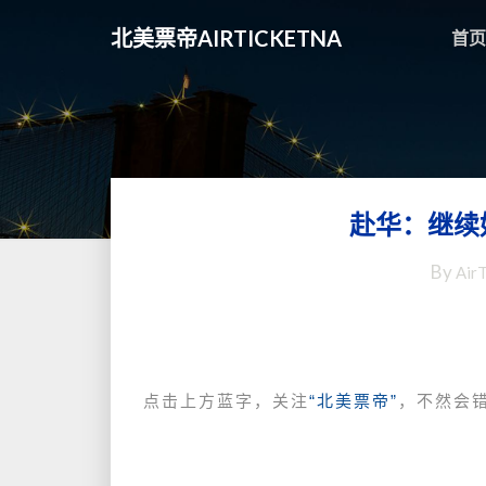
北美票帝AIRTICKETNA
首页
赴华：继续
By
Air
点击上方蓝字，关注
“北美票帝”
，不然会