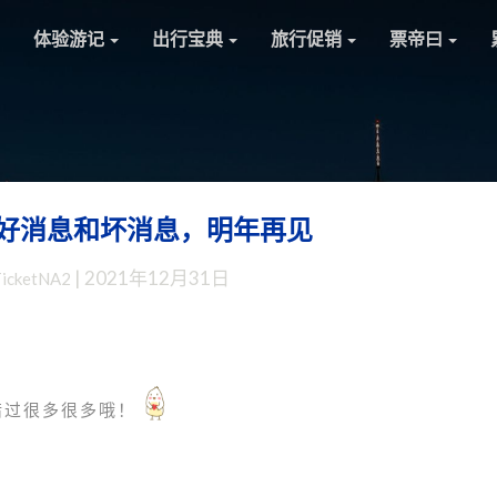
体验游记
出行宝典
旅行促销
票帝曰
好消息和坏消息，明年再见
赴
华：
|
2021年12月31日
TicketNA2
继
续
好
消
息
错过很多很多哦！
和
坏
消