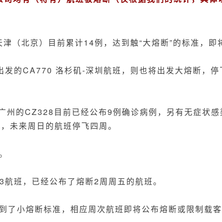
矶-天津（北京）目前累计14例，达到触“大熔断”的标准，即
出发的
CA
7
7
0 洛杉矶-
深圳航班，则也将出发大熔断，停
境广州的CZ328目前已经公布9例确诊病例，另有无症状感
断，未来周日的航班停飞四周。
。
283航班，已经公布了熔断2周周五的航班。
到了小熔断标准，相应周次航班即将公布熔断或限制载客