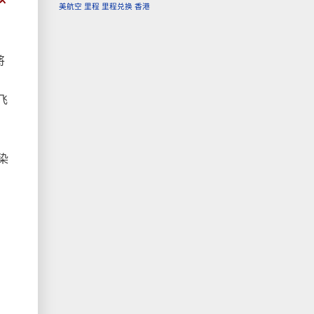
美航空
里程
里程兑换
香港
将
飞
染