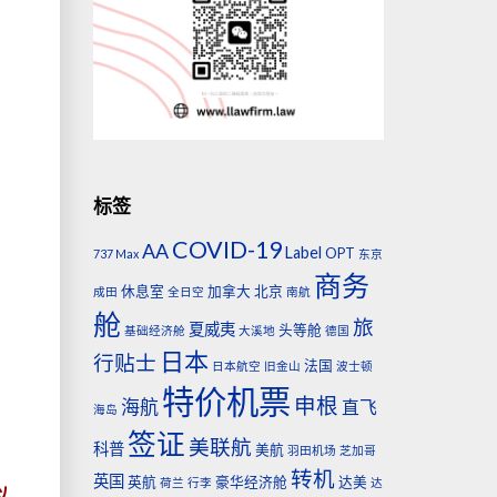
标签
COVID-19
AA
Label
OPT
737 Max
东京
商务
休息室
加拿大
北京
成田
全日空
南航
舱
旅
夏威夷
头等舱
基础经济舱
大溪地
德国
日本
行贴士
法国
日本航空
旧金山
波士顿
特价机票
申根
海航
直飞
海岛
签证
美联航
科普
美航
羽田机场
芝加哥
转机
英国
英航
豪华经济舱
达美
荷兰
行李
达
以