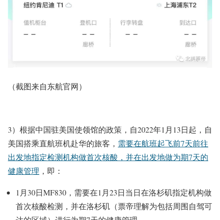
（截图来自东航官网
）
3）根据中国驻美国使领馆的政策，自2022年1月13日起，自
美国搭乘直航班机赴华的旅客，
需要在航班起飞前7天前往
出发地指定检测机构做首次核酸，并在出发地做为期7天的
健康管理
，
即：
1月30日
MF830，需要在1月23
日当日在洛杉矶指定机构
做
首次核酸检测，并在洛杉矶
（票帝理解为包括周围自驾可
达的区域）进行为期7天的健康管理。