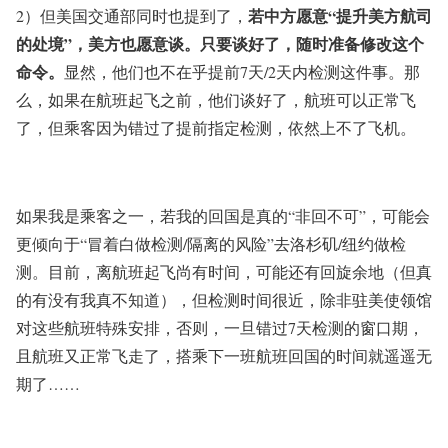
若中方愿意“提升美方航司
2）但美国交通部同时也提到了，
的处境”，美方也愿意谈。只要谈好了，随时准备修改这个
命令。
显然，他们也不在乎提前7天/2天内检测这件事。
那
么，如果在航班起飞之前，他们谈好了，航班可以正常飞
了，但乘客因为错过了提前指定检测，依然上不了飞机。
如果我是乘客之一，若我的回国是真的“非回不可”，可能会
更倾向于“冒着白做检测/隔离的风险”去洛杉矶/纽约做检
测。目前，离航班起飞尚有时间，可能还有回旋余地（但真
的有没有我真不知道），但检测时间很近，除非驻美使领馆
对这些航班特殊安排，否则，一旦错过7天检测的窗口期，
且航班又正常飞走了，搭乘下一班航班回国的时间就遥遥无
期了……