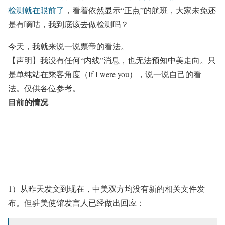
检测就在眼前了
，看着依然显示“正点”的航班，大家未免还
是有嘀咕，我到底该去做检测吗？
今天，我就来说一说票帝的看法。
【声明】我没有任何“内线”消息，也无法预知中美走向。只
是单纯站在乘客角度（If I were you），说一说自己的看
法。仅供各位参考。
目前的情况
1）从昨天发文到现在，中美双方均没有新的相关文件发
布。但驻美使馆发言人已经做出回应：