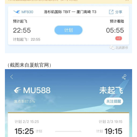
（截图来自厦航官网）