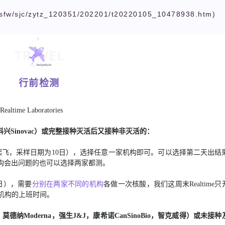
后，
lsfw/sjc/zytz_120351/202201/t20220105_10478938.htm)
AA127
达
拉
TRAVEL
斯-
上
海
行前检测
首
飞
ime Laboratories
攻
略
科兴Sinovac）或完整接种灭活后又接种非灭活的：
起飞，采样日期为10日），选择任意一家机构即可。可以选择第二天出结
构会出问题的也可以选择两家都测。
7日），需要
分别在两家不同的机构
各做一次核酸，我们这周末Realtime只
意机构的上班时间。
德纳Moderna，强生J&J，康希诺CanSinoBio，智克威得）或未接种