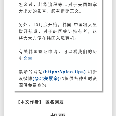
利
怎么过，赴华流程等…对于美国加拿
亚
大出发的乘客，颇有借鉴意义。
申
请
另外，10月底开始，韩国-中国将大量
韩
增开航班，对于韩国签证持有者，这
国
将大大方便在韩国入境转机。
签
证
攻
有关韩国签证申请，可以看我们的历
略
史
文章
。
票帝的网站
(https://piao.tips)
和新
浪微博
(@北美票帝)
也提供各种实时资
源供免费查询。
【本文作者】 匿名网友