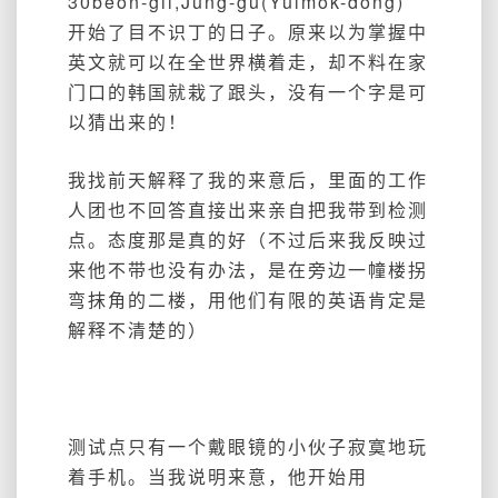
30beon-gil,Jung-gu(Yulmok-dong)
开始了目不识丁的日子。原来以为掌握中
英文就可以在全世界横着走，却不料在家
门口的韩国就栽了跟头，没有一个字是可
以猜出来的！
我找前天解释了我的来意后，里面的工作
人团也不回答直接出来亲自把我带到检测
点。态度那是真的好（不过后来我反映过
来他不带也没有办法，是在旁边一幢楼拐
弯抹角的二楼，用他们有限的英语肯定是
解释不清楚的）
测试点只有一个戴眼镜的小伙子寂寞地玩
着手机。当我说明来意，他开始用