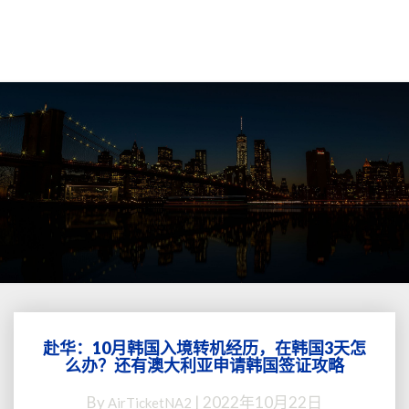
赴华：10月韩国入境转机经历，在韩国3天怎
赴
么办？还有澳大利亚申请韩国签证攻略
华：
10
By
|
2022年10月22日
AirTicketNA2
月