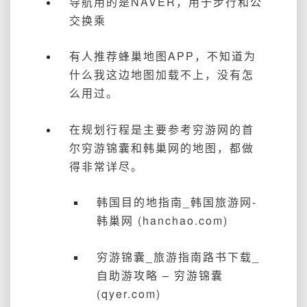
导航用的是NAVER，用于步行和公
交换乘
有人推荐蜂巢地图APP，不知道为
什么我这边地图加载不上，没有怎
么用过。
在规划行程是主要参考穷游网的首
尔穷游锦囊和韩巢网的地图，都做
得非常详尽。
韩国目的地指南_韩国旅游网-
韩巢网 (hanchao.com)
穷游锦囊_旅游指南路书下载_
自助游攻略 – 穷游锦囊
(qyer.com)