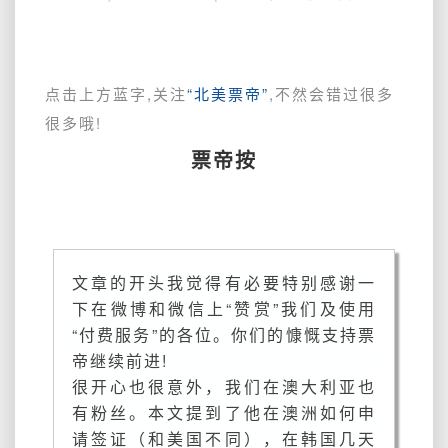
韩
国
入
境
点击上方蓝字,关注
“北美票帝”
,不然会错过很多
转
很多哦!
机
经
票帝按
历，
在
韩
国
3
文章的开头我觉得有必要特别感谢一
天
下在微博和微信上“赞赏”我们及使用
怎
么
“付费服务”的各位。你们的慷慨支持票
办？
帝继续前进!
还
很开心也很意外，我们在澳大利亚也
有
有粉丝。本文提到了他在澳洲如何申
澳
请签证（和美国不同），在韩国几天
大