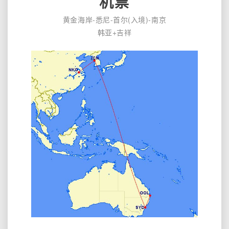
机票
黄金海岸-悉尼-首尔(入境)-南京
韩亚+吉祥