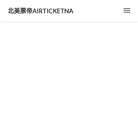
北美票帝AIRTICKETNA
Toggl
Navig