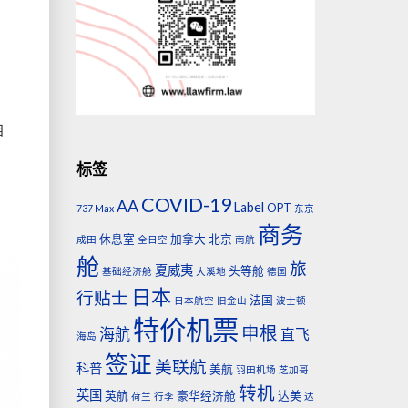
自
标签
COVID-19
AA
Label
OPT
737 Max
东京
商务
休息室
加拿大
北京
成田
全日空
南航
舱
旅
夏威夷
头等舱
基础经济舱
大溪地
德国
日本
行贴士
法国
日本航空
旧金山
波士顿
特价机票
申根
海航
直飞
海岛
签证
美联航
科普
美航
羽田机场
芝加哥
转机
英国
英航
豪华经济舱
达美
荷兰
行李
达