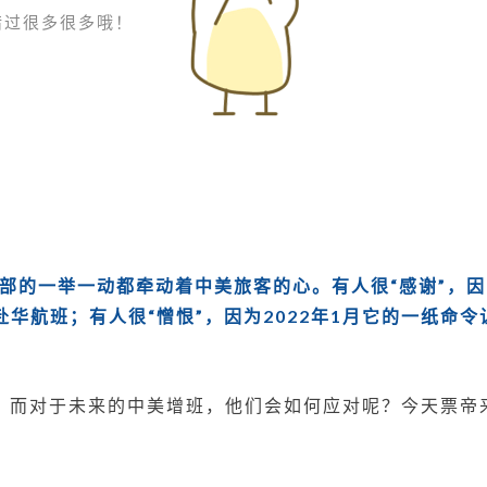
增
错过很多很多哦！
班
上
会
如
何
举
动？
通部的一举一动都牵动着中美旅客的心。有人很“感谢”，因
赴华航班
；有人很“憎恨”，因为2022年1月
它的一纸命令
，而对于未来的中美增班，他们会如何应对呢？今天票帝