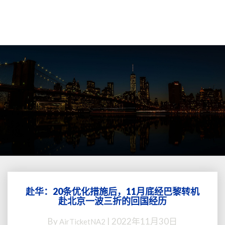
赴华：20条优化措施后，11月底经巴黎转机
赴
赴北京一波三折的回国经历
华：
20
By
|
2022年11月30日
AirTicketNA2
条