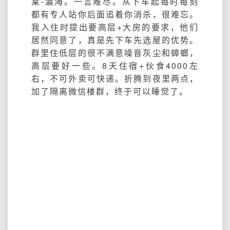
棠-瀛海。一言难尽。从下车起每时每刻
都有专人站你后面追着你消杀，很难忘。
我入住时提出要高层+大房的要求，他们
居然同意了，真是先下车先选屋的优势。
群里住低层的很不满意噪音灰尘和蟑螂，
高层要好一些。8天住宿+伙食4000左
右，不可外卖可快递。折腾到夜里两点，
加了隔离微信楼群，终于可以睡觉了。