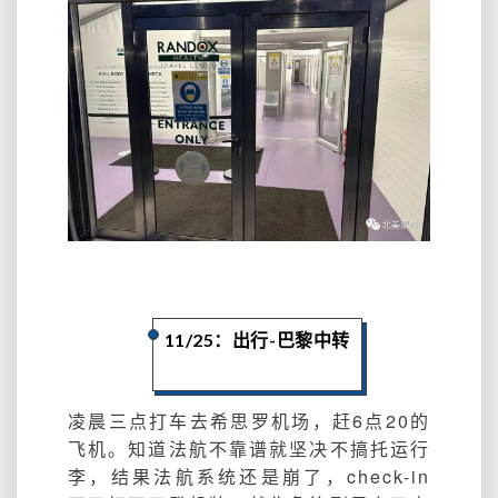
11/25：出行-巴黎中转
凌晨三点打车去希思罗机场，赶6点20的
飞机。知道法航不靠谱就坚决不搞托运行
李，结果法航系统还是崩了，check-in