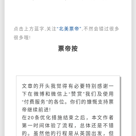
优
化
措
施
点击上方蓝字,关注
“北美票帝”
,不然会错过很多
后，
很多哦!
11
月
票帝按
底
经
巴
黎
转
文章的开头我觉得有必要特别感谢一
机
下在微博和微信上“赞赏”我们及使用
赴
北
“付费服务”的各位。你们的慷慨支持票
京
帝继续前进!
一
在20条优化措施结束之后，本文作者
波
第一时间体验了流程，总体还是不错
三
的。虽然他的行程是从英国出发，但
折