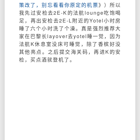
策改了，别忘看看你原定的机票
》）所以
我先过安检去2E-K的法航lounge吃饱喝
足，再出安检去2E-L附近的Yotel小时房
睡了六个小时洗了个澡。真是强烈推荐大
家在巴黎长layover去yotel睡一觉，因为
法航K休息室没床可睡觉，除了香槟好没
其他亮点。之后提交海关码，再进K的安
检，买点酒就登机了。