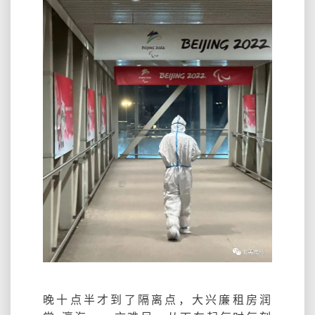
晚十点半才到了隔离点，大兴廉租房润