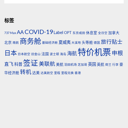
标签
COVID-19
AA
Label
OPT
休息室
加拿大
737 Max
东京成田
全日空
商务舱
旅行贴士
夏威夷
北京
头等舱
南航
基础经济舱
大溪地
德国
特价机票
日本
申根
海航
法国
日本航空
旧金山
波士顿
海岛
签证
美联航
直飞
科普
英国
美航
英航
豪
羽田机场
芝加哥
荷兰
行李
转机
华经济舱
达美
达美航空
里程
里程兑换
香港