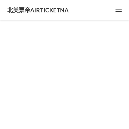
北美票帝AIRTICKETNA
Toggl
Navig