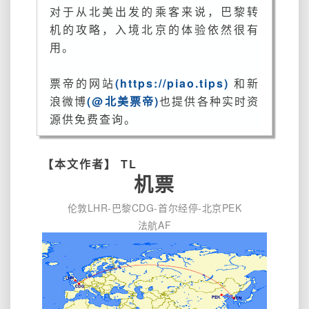
的
对于从北美出发的乘客来说，巴黎转
回
机的攻略，入境北京的体验依然很有
国
用。
经
历
票帝的网站
(https://piao.tips)
和新
浪微博
(@北美票帝)
也提供各种实时资
源供免费查询。
【本文作者】 TL
机票
伦敦LHR-巴黎CDG-首尔经停-北京PEK
法航AF