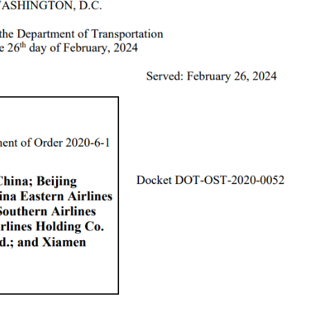
天
一
篇
补
全】