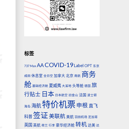
标签
COVID-19
AA
Label
OPT
737 Max
东京
商务
休息室
加拿大
北京
成田
全日空
南航
舱
旅
夏威夷
头等舱
基础经济舱
大溪地
德国
日本
行贴士
法国
日本航空
旧金山
波士顿
特价机票
申根
海航
直飞
海岛
签证
美联航
科普
美航
羽田机场
芝加哥
转机
英国
英航
豪华经济舱
达美
荷兰
行李
达