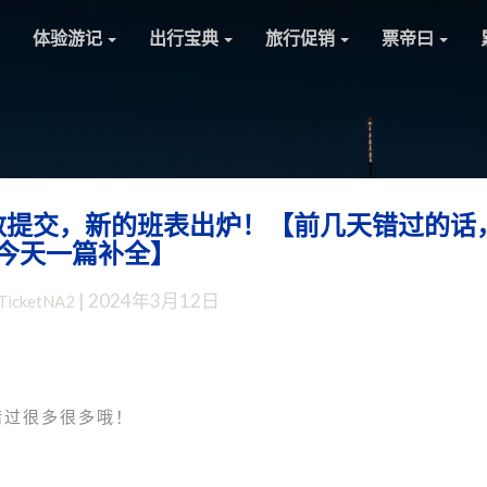
体验游记
出行宝典
旅行促销
票帝曰
数提交，新的班表出炉！【前几天错过的话
中
今天一篇补全】
美
直
|
2024年3月12日
TicketNA2
航：
中
方
航
司
错过很多很多哦！
增
班