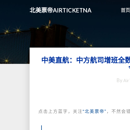
北美票帝AIRTICKETNA
首页
中美直航：中方航司增班全
By
Air
点击上方蓝字，关注
“北美票帝”
，不然会