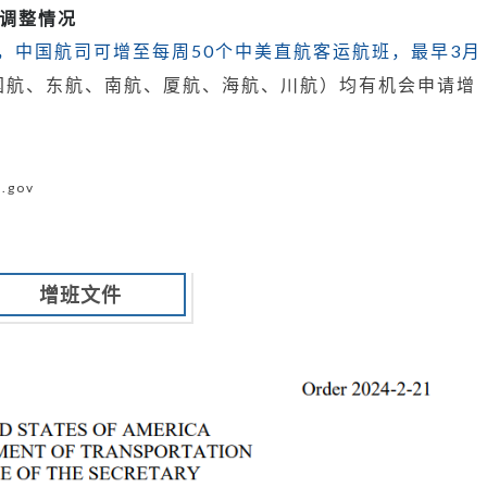
全
/调整情况
数
，中国航司可增至每周50个中美直航客运航班，最早3月
提
国航、东航、南航、厦航、海航、川航）均有机会申请增
交，
新
的
班
gov
表
出
炉！
【前
增班文件
几
天
错
过
的
话，
今