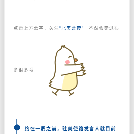
一
下
驻
美
点击上方蓝字，关注
“北美票帝”
，不然会错过很
使
领
馆
近
期
关
多很多哦！
于
中
国
签
证
的
公
告
约在一周之前，驻美使馆发言人就目前