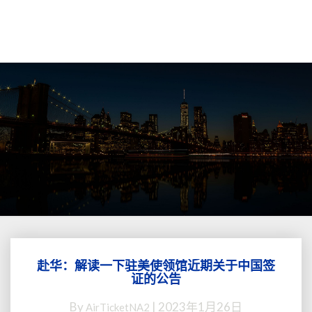
赴华：解读一下驻美使领馆近期关于中国签
赴
证的公告
华：
解
By
|
2023年1月26日
AirTicketNA2
读