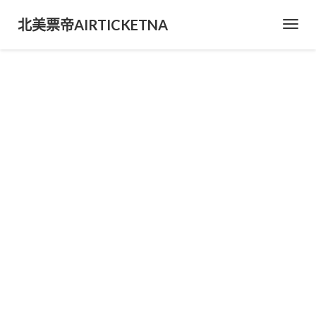
北美票帝AIRTICKETNA
Toggl
Navig