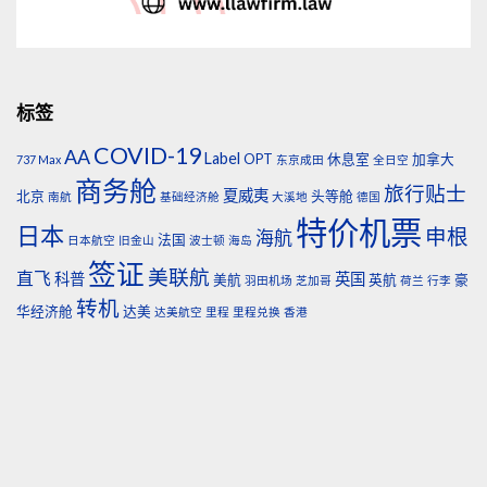
标签
COVID-19
AA
Label
OPT
休息室
加拿大
737 Max
东京成田
全日空
商务舱
旅行贴士
夏威夷
北京
头等舱
南航
基础经济舱
大溪地
德国
特价机票
日本
申根
海航
法国
日本航空
旧金山
波士顿
海岛
签证
美联航
直飞
科普
英国
美航
英航
豪
羽田机场
芝加哥
荷兰
行李
转机
华经济舱
达美
达美航空
里程
里程兑换
香港