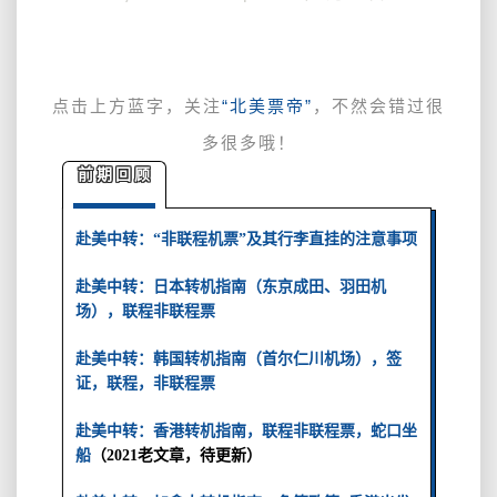
欧
洲
申
根
点击上方蓝字，关注
“北美票帝”
，不然会错过很
转
多很多哦！
机
指
前期回顾
南，
是
赴美中转：“非联程机票”及其行李直挂的注意事项
否
可
赴美中转：日本转机指南（东京成田、羽田机
行，
场），联程非联程票
联
程
赴美中转：韩国转机指南（首尔仁川机场），签
票
证，联程，非联程票
等
赴美中转：香港转机指南，联程非联程票，蛇口坐
船
（2021老文章，待更新）