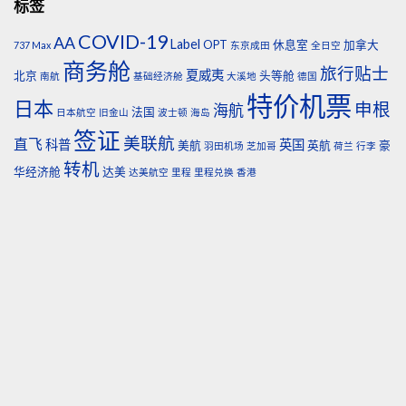
标签
COVID-19
AA
Label
OPT
休息室
加拿大
737 Max
东京成田
全日空
商务舱
旅行贴士
夏威夷
北京
头等舱
南航
基础经济舱
大溪地
德国
特价机票
日本
申根
海航
法国
日本航空
旧金山
波士顿
海岛
签证
美联航
直飞
科普
英国
美航
英航
豪
羽田机场
芝加哥
荷兰
行李
转机
华经济舱
达美
达美航空
里程
里程兑换
香港