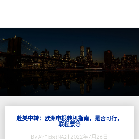
赴美中转：欧洲申根转机指南，是否可行，
赴
联程票等
美
中
By
|
2022年7月26日
AirTicketNA2
转：