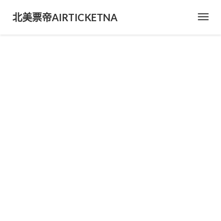
北美票帝AIRTICKETNA
Toggl
Navig