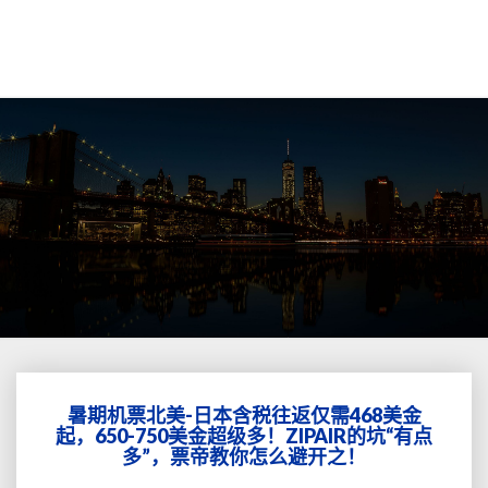
暑期机票北美-日本含税往返仅需468美金
暑
起，650-750美金超级多！ZIPAIR的坑“有点
期
多”，票帝教你怎么避开之！
机
票