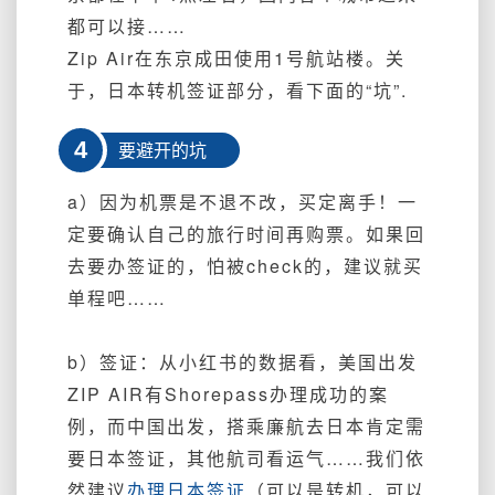
都可以接……
Zip Air在东京成田使用1号航站楼。关
于，
日本转机签证部分，看下面的“坑
”.
4
要避开的坑
a）因为机票是不退不改，买定离手！一
定要确认自己的旅行时间再购票。如果回
去要办签证的，怕被check的，建议就买
单程吧……
b）
签证：从小红书的数据看，美国出发
ZIP AIR有Shorepass办理成功的案
例，而中国出发，搭乘廉航去日本肯定需
要日本签证，其他航司看运气……我们依
然
建议
办理日本签证
（可以是转机，可以