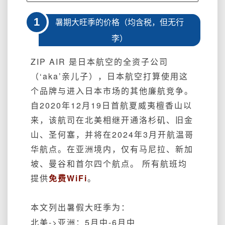
多！
ZIPAIR
1
暑期大旺季的价格（均含税，但无行
的
李）
坑
“有
ZIP AIR 是日本航空的全资子公司
点
多”，
（‘aka’亲儿子），日本航空打算使用这
票
个品牌与进入日本市场的其他廉航竞争。
帝
自2020年12月19日首航夏威夷檀香山以
教
你
来，该航司在北美相继开通洛杉矶、旧金
怎
山、圣何塞，并将在2024年3月开航温哥
么
华航点。在亚洲境内，仅有马尼拉、新加
避
开
坡、曼谷和首尔四个航点。 所有航班均
之！
提供
免费WiFi
。
本文列出暑假大旺季为：
北美->亚洲：5月中-6月中