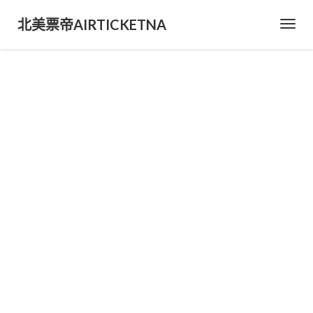
北美票帝AIRTICKETNA
Toggl
Navig