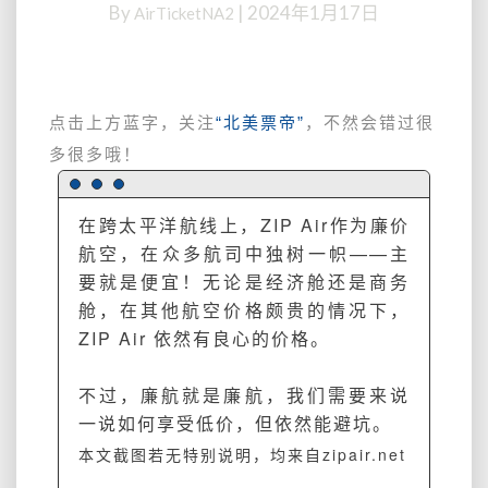
By
|
2024年1月17日
AirTicketNA2
北
美-
日
本
含
点击上方蓝字，关注
“北美票帝”
，不然会错过很
税
多很多哦！
往
返
仅
在跨太平洋航线上，ZIP Air作为廉价
需
航空，在众多航司中独树一帜——主
468
要就是便宜！
无论是经济舱还是商务
美
舱，在其他航空价格
颇
贵的情况下，
金
起，
ZIP Air 依然有良心的价格。
650-
750
不过，廉航就是廉航，我们需要来说
美
一说如何享受低价，但依然能避坑。
金
本文截图若无特别说明，均来自zipair.net
超
级