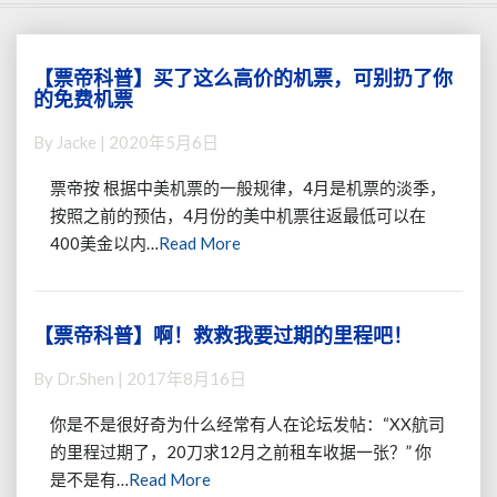
【票帝科普】买了这么高价的机票，可别扔了你
【票
的免费机票
帝
科
By
Jacke
|
2020年5月6日
普】
买
票帝按 根据中美机票的一般规律，4月是机票的淡季，
了
按照之前的预估，4月份的美中机票往返最低可以在
这
Read
400美金以内…
Read More
么
More
高
价
的
【票帝科普】啊！救救我要过期的里程吧！
【票
机
帝
票，
By
Dr.Shen
|
2017年8月16日
科
可
普】
别
你是不是很好奇为什么经常有人在论坛发帖：“XX航司
啊！
扔
的里程过期了，20刀求12月之前租车收据一张？” 你
救
了
Read
是不是有…
Read More
救
你