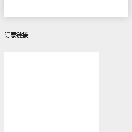
我
More
的
要
免
过
费
期
机
的
票
订票链接
里
程
吧！