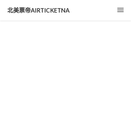
北美票帝AIRTICKETNA
Toggl
Navig