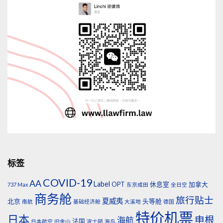
标签
COVID-19
AA
Label
OPT
休息室
加拿大
737 Max
东京成田
全日空
商务舱
旅行贴士
夏威夷
北京
头等舱
南航
基础经济舱
大溪地
德国
特价机票
日本
申根
海航
法国
日本航空
旧金山
波士顿
海岛