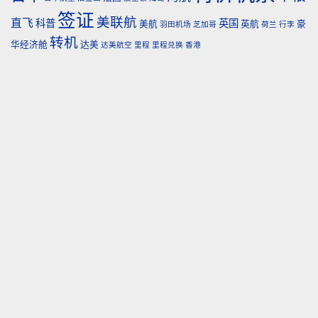
签证
美联航
直飞
科普
英国
美航
英航
豪
羽田机场
芝加哥
荷兰
行李
转机
华经济舱
达美
达美航空
里程
里程兑换
香港