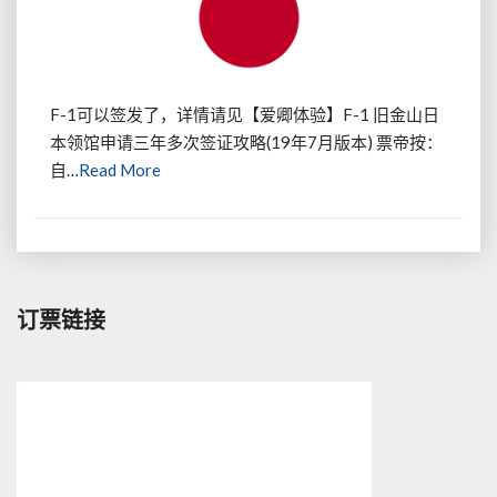
日
本
领
馆
申
F-1可以签发了，详情请见【爱卿体验】F-1 旧金山日
请
本领馆申请三年多次签证攻略(19年7月版本) 票帝按：
五
Read
自…
Read More
年
More
多
次
签
证
经
订票链接
验