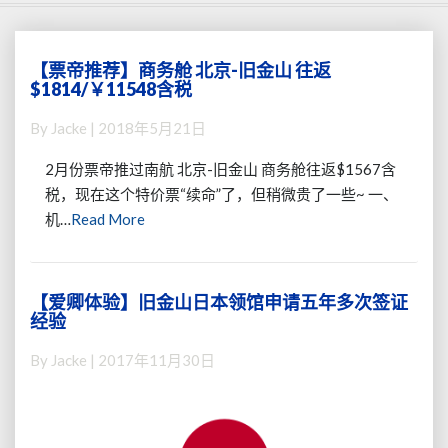
【票帝推荐】商务舱 北京-旧金山 往返
【票
$1814/￥11548含税
帝
推
By
Jacke
|
2018年5月21日
荐】
商
2月份票帝推过南航 北京-旧金山 商务舱往返$1567含
务
税，现在这个特价票“续命”了，但稍微贵了一些~ 一、
舱
Read
机…
Read More
北
More
京-
旧
金
【爱卿体验】旧金山日本领馆申请五年多次签证
【爱
山
经验
卿
往
体
返
By
Jacke
|
2017年11月30日
验】
$1814/￥11548
旧
含
金
税
山