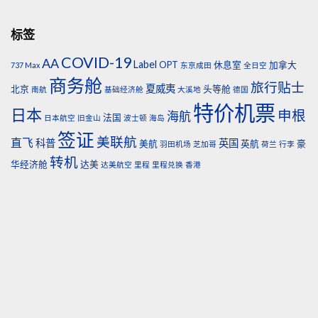
标签
COVID-19
AA
Label
OPT
休息室
加拿大
737 Max
东京成田
全日空
商务舱
旅行贴士
夏威夷
北京
头等舱
南航
基础经济舱
大溪地
德国
特价机票
日本
申根
海航
法国
日本航空
旧金山
波士顿
海岛
签证
美联航
直飞
科普
英国
美航
英航
豪
羽田机场
芝加哥
荷兰
行李
转机
华经济舱
达美
达美航空
里程
里程兑换
香港