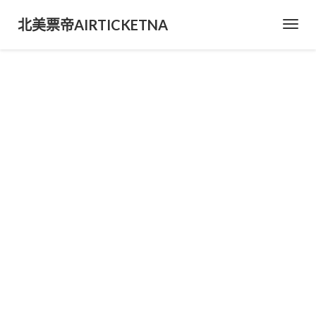
北美票帝AIRTICKETNA
Toggl
Navig