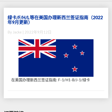
绿卡/F/H/L等在美国办理新西兰签证指南（2022
绿
年9月更新）
卡/F/H/L
等
By
Jacke
|
2022年9月12日
在
美
国
办
理
新
西
兰
签
在美国办理新西兰签证指南: F-1/H1-B/J-1/绿卡
证
指
南
（2022
年
9