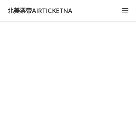
北美票帝AIRTICKETNA
Toggl
Navig