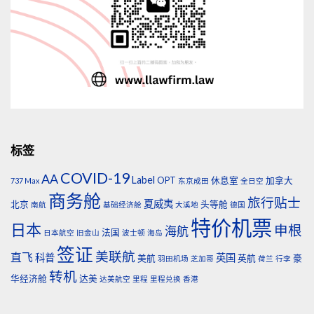
标签
COVID-19
AA
Label
OPT
休息室
加拿大
737 Max
东京成田
全日空
商务舱
旅行贴士
夏威夷
北京
头等舱
南航
基础经济舱
大溪地
德国
特价机票
日本
申根
海航
法国
日本航空
旧金山
波士顿
海岛
签证
美联航
直飞
科普
英国
美航
英航
豪
羽田机场
芝加哥
荷兰
行李
转机
华经济舱
达美
达美航空
里程
里程兑换
香港