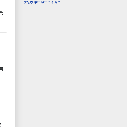
美航空
里程
里程兑换
香港
票…
票…
微