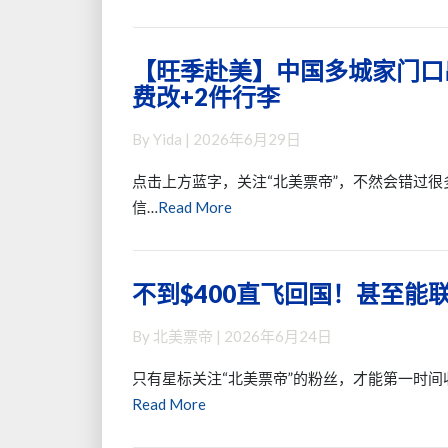
便
不
More
光，
宜
涨
照
又
价
【旺季赴美】中国多城家门口
【旺
到
实
~
费改+2件行李
季
了
惠
这
赴
美
~
价
By
Yida
|
2026年6月29日
美】
国
还
钱
中
更
有
让
点击上方蓝字，关注“北美票帝”，不然会错过很
国
多
200%
里
Read
信…
Read More
多
地
累
程
More
城
方
积？
票
家
～
和
不到$400直飞回国！甚至能
不
门
这
升
到
口
是
舱
By
北美票帝
|
2026年6月24日
$400
出
要
都
直
发，
傲
汗
只有星标关注“北美票帝”的粉丝，才能第一时间
飞
这
视
颜
Read
Read More
回
个
群
了
More
国！
价
雄