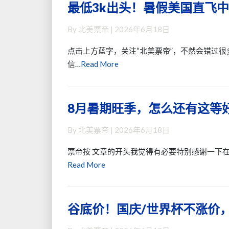
最低3k出头！暑假美国直飞
最
5
价，
李
低
星
2
By
北美票帝
|
2026年6月18日
3k
航
件
出
司
行
点击上方蓝字，关注“北美票帝”，不然会错过很
头！
+2
李
Read
信…
Read More
暑
件
~
More
假
行
转
美
李
机
8月暑期旺季，怎么还有这等好
8
国
～
都
月
直
不
By
北美票帝
|
2026年6月18日
暑
飞
香
期
中
了！
票帝按 文章的开头我觉得有必要特别感谢一下在
旺
国
Read
Read More
季，
联
More
怎
程
么
回
谷底价！国庆/世界杯不涨价，
谷
还
国，
底
有
多