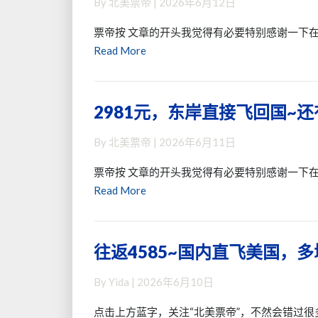
By
北美票帝
|
2026年6月12日
价！
这
城
国
等
放
票帝按 文章的开头我觉得有必要特别感谢一下在
庆/
好
票
Read
Read More
世
价
+隐
More
界
机
藏
杯
票
直
2981元，东岸直接飞回国~还
2981
不
~
减！
元，
涨
免
By
北美票帝
|
2026年6月11日
东
价，
费
岸
往
改
票帝按 文章的开头我觉得有必要特别感谢一下在
直
返
签
Read
Read More
接
含
+2
More
飞
税
件
回
￥4000+直
行
往返4585~国内直飞美国，
往
国
飞
李
返
~
美
By
Yida
|
2026年6月10日
4585~
还
国！
国
有
点击上方蓝字，关注“北美票帝”，不然会错过很