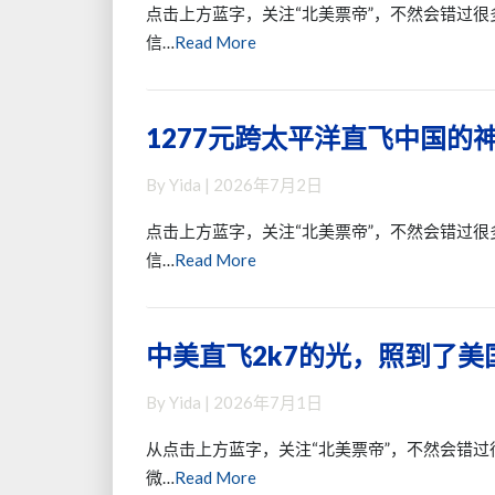
下
烈，
来
点击上方蓝字，关注“北美票帝”，不然会错过很
美
下
了
Read
信…
Read More
国
场
~
More
直
就
飞
要
1277元跨太平洋直飞中国的神
1277
中
同
元
国
路
By
Yida
|
2026年7月2日
跨
的
线
太
全
最
点击上方蓝字，关注“北美票帝”，不然会错过很
平
价
低
Read
信…
Read More
洋
商
More
直
务
飞
舱
中美直飞2k7的光，照到了
中
中
~
美
国
全
By
Yida
|
2026年7月1日
直
的
美
飞
神
联
从点击上方蓝字，关注“北美票帝”，不然会错过
2k7
票，
运
Read
微…
Read More
的