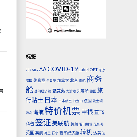
微
标签
COVID-19
AA
Label
OPT
737 Max
东京
商务
休息室
加拿大
北京
成田
全日空
南航
舱
旅
票…
夏威夷
头等舱
基础经济舱
大溪地
德国
日本
行贴士
法国
日本航空
旧金山
波士顿
特价机票
申根
海航
直飞
海岛
签证
美联航
科普
美航
羽田机场
芝加哥
转机
英国
英航
豪华经济舱
达美
荷兰
行李
达