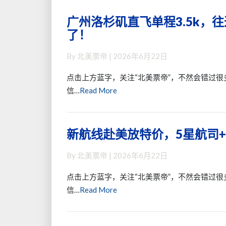
~
甚
格
吗？
广州洛杉矶直飞单程3.5k，往
广
至
可
了！
州
能
以
洛
联
入
By
北美票帝
|
2026年6月22日
杉
程
手
矶
飞
了
点击上方蓝字，关注“北美票帝”，不然会错过很
直
虹
~
Read
信…
Read More
飞
桥，
留
More
单
全
学
程
国
生
新航线赴美放特价，5星航司+
新
3.5k，
多
友
航
往
地
好：
By
北美票帝
|
2026年6月22日
线
返
到
免
赴
5.3k~
家
费
点击上方蓝字，关注“北美票帝”，不然会错过很
美
周
门
改
Read
信…
Read More
放
末
口
+2
More
特
不
件
价，
涨
行