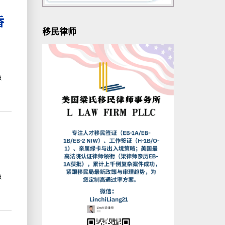
香
移民律师
微
微