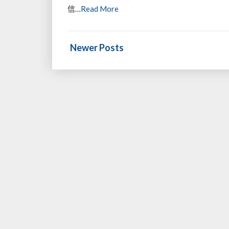
内
2
Read
信…
Read More
直
件
More
飞
行
Posts
美
李
Newer Posts
navigation
国，
~
多
城
出
发，
2
件
行
李
～