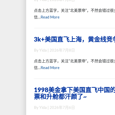
美
往
国
返
点击上方蓝字，关注“北美票帝”，不然会错过很
飞
~
Read
信…
Read More
中
还
More
国
是
~
全
3k+美国直飞上海，黄金线
3k+美
熟
服
国
悉
务
By
Yida
|
2026年7月8日
直
的
航
飞
航
司
点击上方蓝字，关注“北美票帝”，不然会错过很
上
司，
哦
Read
信…
Read More
海，
熟
~
More
黄
悉
（美
金
的
国
1998美金拿下美国直飞中国
1998
线
路
回
票和升舱都汗颜了~
美
竞
线
来
金
争
又
也
By
Yida
|
2026年7月6日
拿
激
回
有）