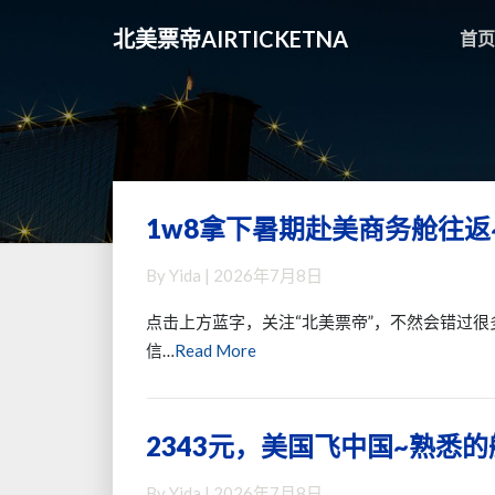
北美票帝AIRTICKETNA
首页
1w8拿下暑期赴美商务舱往返
1w8
拿
By
Yida
|
2026年7月8日
下
暑
点击上方蓝字，关注“北美票帝”，不然会错过很
期
Read
信…
Read More
赴
More
美
商
2343元，美国飞中国~熟悉
2343
务
元，
舱
By
Yida
|
2026年7月8日