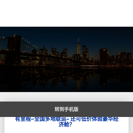
转到手机版
中美直飞：单程2k9，往返4k5，行李2件，还
中
有里程~全国多地联运~ 还可低价体验豪华经
美
济舱？
直
飞：