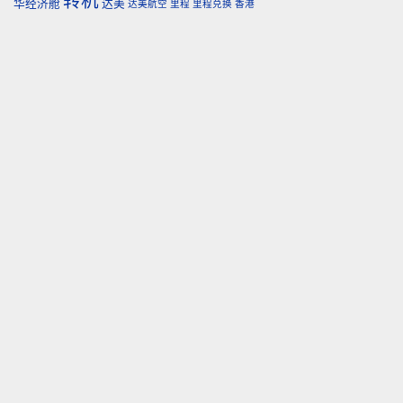
转机
华经济舱
达美
达美航空
里程
里程兑换
香港