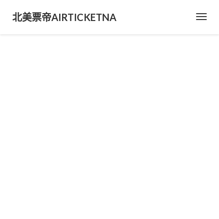
北美票帝AIRTICKETNA
Toggl
Navig