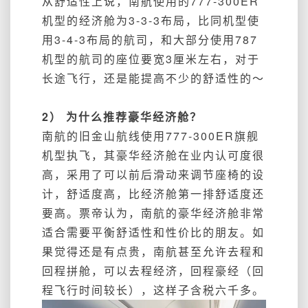
从舒适性上说，南航使用的777-300ER
机型的经济舱为3-3-3布局，比同机型使
用3-4-3布局的航司，和大部分使用787
机型的航司的座位要宽3厘米左右，对于
长途飞行，还是能提高不少的舒适性的～
2） 为什么推荐豪华经济舱？
南航的旧金山航线使用777-300ER旗舰
机型执飞，其豪华经济舱在业内认可度很
高，采用了可以前后滑动来调节座椅的设
计，舒适度高，比经济舱第一排舒适度还
要高。票帝认为，南航的豪华经济舱非常
适合需要平衡舒适性和性价比的朋友。
如
果
觉得还是有点贵，南航甚至允许
去程和
回程拼舱，可以去程经济，回程豪经（回
程飞行时间较长），
这样子
含税
六千多。