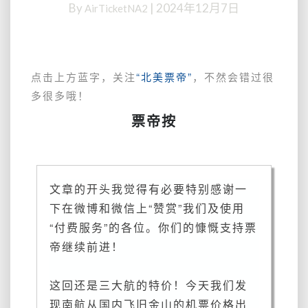
By
|
2024年12月7日
AirTicketNA2
单
程
2k9，
往
返
点击上方蓝字，关注
“北美票帝”
，不然会错过很
4k5，
多很多哦！
行
票帝按
李
2
件，
还
有
文章的开头我觉得有必要特别感谢一
里
下在微博和微信上“赞赏”我们及使用
程
“付费服务”的各位。你们的慷慨支持票
~
全
帝继续前进！
国
多
这回还是三大航的特价！今天我们发
地
联
现南航从国内飞旧金山的机票价格出