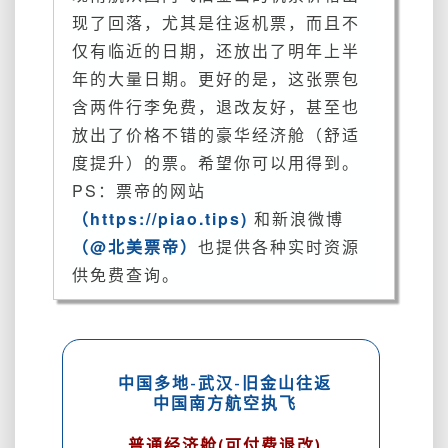
运
现了回落，尤其是往返机票，而且不
~
仅有临近的日期，还放出了明年上半
还
年的大量日期。更好的是，这张票包
可
低
含
两件行李免费，退改友好，甚至也
价
放出了价格不错的豪华经济舱（舒适
体
度提升）的票。希望你可以用得到。
验
PS：票帝的网站
豪
华
（https://piao.tips)
和新浪微博
经
（@北美票帝）
也提供各种实时资源
济
供免费查询。
舱？
中国多地-武汉-旧金山往返
中国南方航空执飞
普通经济舱(可付费退改)