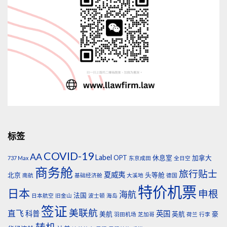
标签
COVID-19
AA
Label
OPT
休息室
加拿大
737 Max
东京成田
全日空
商务舱
旅行贴士
夏威夷
北京
头等舱
南航
基础经济舱
大溪地
德国
特价机票
日本
申根
海航
法国
日本航空
旧金山
波士顿
海岛
签证
美联航
直飞
科普
英国
美航
英航
豪
羽田机场
芝加哥
荷兰
行李