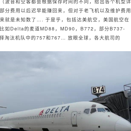
（波音和空客都会根据保存时间的不同，给出各个机型
部分费用以后迟早能赚回来，但对于老飞机以及维护费
来就是未知数了…. 于是乎，包括达美航空，美国航空在
elta的麦道MD88，MD90，B772，部分B737-
选择淘汰机队中的757和767… 放眼全球，各大航司的