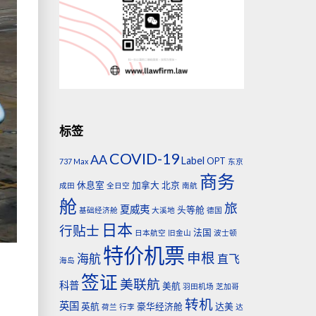
标签
COVID-19
AA
Label
OPT
737 Max
东京
商务
休息室
加拿大
北京
成田
全日空
南航
舱
旅
夏威夷
头等舱
基础经济舱
大溪地
德国
日本
行贴士
法国
日本航空
旧金山
波士顿
特价机票
申根
海航
直飞
海岛
签证
美联航
科普
美航
羽田机场
芝加哥
转机
英国
英航
豪华经济舱
达美
荷兰
行李
达