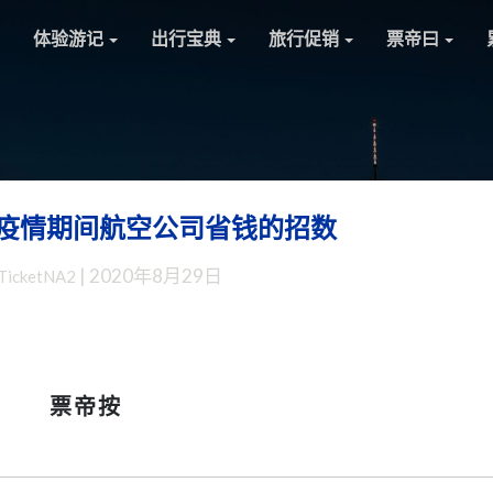
体验游记
出行宝典
旅行促销
票帝曰
疫情期间航空公司省钱的招数
【票
帝
|
2020年8月29日
TicketNA2
杂
谈】
疫
情
期
票帝按
间
航
空