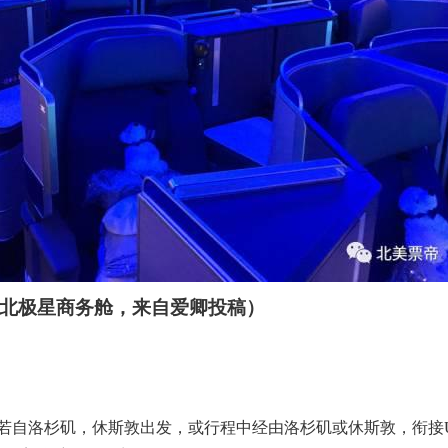
00ER北极星商务舱，来自爱卿投稿）
自洛杉矶，休斯敦出发，或行程中经由洛杉矶或休斯敦，衔接UA