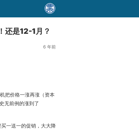
还是12-1月？
6 年前
趁机把价格一涨再涨（资本
也史无前例的涨到了
程买一送一的促销，大大降