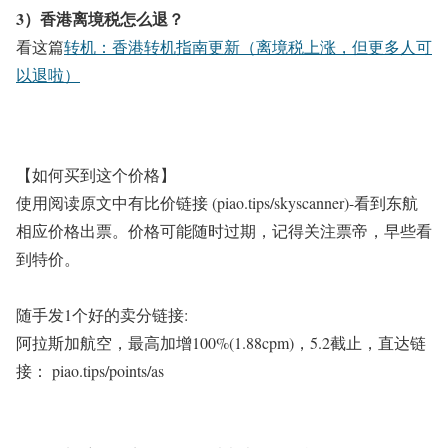
3）香港离境税怎么退？
看这篇
转机：香港转机指南更新（离境税上涨，但更多人可
以退啦）
【如何买到这个价格】
使用阅读原文中有比价链接 (piao.tips/skyscanner)-看到东航
相应价格出票。价格可能随时过期，记得关注票帝，早些看
到特价。
随手发1个好的卖分链接:
阿拉斯加航空，最高加增100%(1.88cpm)，5.2截止，直达链
接： piao.tips/points/as