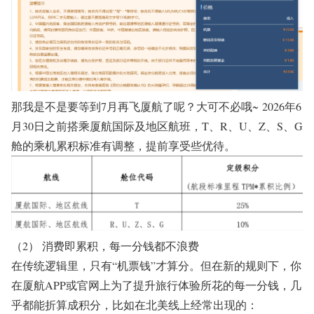
那我
是不是要等到
7
月再飞厦航了呢？
大可不必哦
~
2026
年
6
月
30
日
之前搭乘厦航国际及
地区航班，
T
、
R
、
U
、
Z
、
S
、
G
舱的乘机累积标准
有
调整，
提前享受
些优待。
（2） 消费即累积，每一分钱都不浪费
在传统逻辑里，只有
“
机票钱
”
才算分。但在新的规则下，你
在厦航
APP
或官网上为了提升旅行体验所花的每一分钱，几
乎都能折算成积分，比如在北美线上经常出现的：