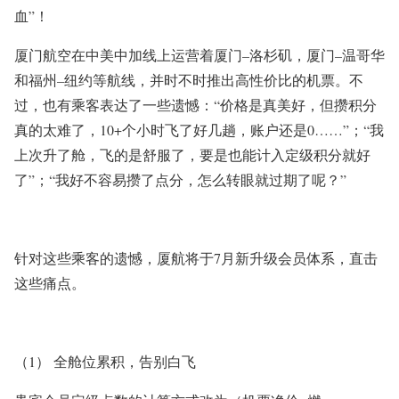
血
”
！
厦门航空在中美中加线上运营着厦门
–
洛杉矶，厦门
–
温哥华
和福州
–
纽约等航线，并时不时推出高性价比的机票。不
过，也有乘客表达了一些遗憾：“价格是真美好，但攒积分
真的太难了，
10+
个小时飞了好几趟，账户还是
0
……”；“我
上次升了舱，飞的是舒服了，要是也能计入定级积分就好
了”；“我好不容易攒了点分，怎么转眼就过期了呢？”
针对这些乘客的遗憾，厦航将
于7月新升级会员体系，直击
这些痛点。
（1） 全舱位累积，告别白飞