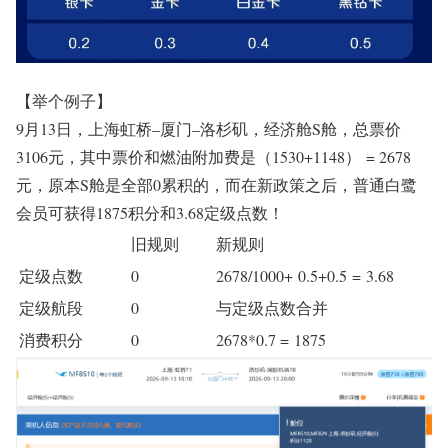
【举个例子】
9
月
13
日，上海虹桥
–
厦门
–
洛杉矶，经济舱
S
舱，总票价
3106
元，其中票价和燃油附加费是（
1530+1148
）
= 2678
元，原本
S
舱是全部
0
累积的，而在新政策之后，普通白鹭
会员可获得
1875
积分和3.68定级点数！
旧规则
新规则
定级点数
0
2678/1000+
0.5+0.5
=
3
.6
8
定级航段
0
与定级点数合并
消费积分
0
2678*0.7 =
1875