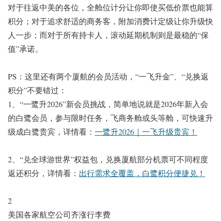
对于
往返中美的各位
，全舱位计分让你即使买低价票也能算
积分；对于追求舒适的商务客，附加消费计定级让你升级快
人一步；而对于所有持卡人，滚动延期机制则是最稳的
“
保
值
”
承诺。
PS
：
这里还有两个厦航的会员活动
，
“一飞升金”、“兑换返
积分”
不要错过
：
1、
“一鹭升
2026
”
新会员挑战，
简单地说就是
2026
年新入会
的白鹭会员，参与限时任务，飞商务舱或
头等舱，可快速升
级成白鹭贵宾
，详情看
：
一鹭升2026｜一飞升级贵宾！
2
、
“兑全球游世界”权益包
，兑换
厦航部分
机票可
不同程度
返还积分，详情
看
：
出行需求全覆盖，白鹭积分便捷兑！
2
美国各家航空公司齐涨行李费