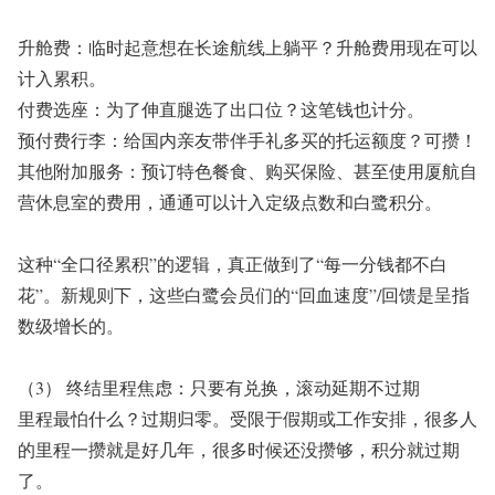
升舱费：
临时起意想在长途航线上躺平？升舱费用现在可以
计入累积。
付费选座：
为了伸直腿选了出口位？这笔钱也计分。
预付费行李：
给国内亲友带伴手礼多买的托运额度？可攒！
其他附加服务：
预订特色餐食、购买保险、甚至使用厦航自
营休息室的费用，通通可以计入定级点数和
白鹭积分
。
这种
“
全口径累积
”
的逻辑，真正做到了
“
每一分钱都不白
花
”
。
新规则下，这些白鹭会员们的“
回血速度
”
/
回馈
是呈指
数级增长的。
（3） 终结里程焦虑：只要有兑换，
滚动延期不过期
里程最怕什么？
过期归零
。
受限于假期或工作安排，
很多人
的里程一攒就是好几年，
很多时候还没攒够，积分就过期
了。