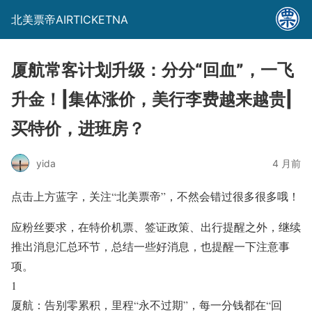
北美票帝AIRTICKETNA
厦航常客计划升级：分分“回血”，一飞
升金！|集体涨价，美行李费越来越贵|
买特价，进班房？
yida
4 月前
点击上方蓝字，关注
“北美票帝”
，不然会错过很多很多哦！
应粉丝要求，在特价机票、签证政策、出行提醒之外，继续
推出消息汇总环节，总结一些好消息，也提醒一下注意事
项。
1
厦航：告别零累积，
里程
“
永不过期
”
，
每一分钱都在
“
回