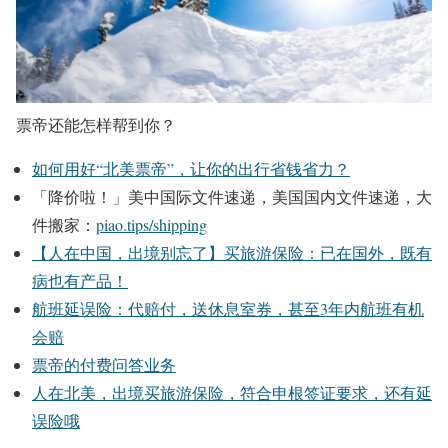
票帝还能怎样帮到你？
如何用好“北美票帝”，让你的出行省钱省力？
「降价啦！」美中国际文件速递，美国国内文件速递，大
件搬家：
piao.tips/shipping
【人在中国，出境别忘了】买旅游保险：已在国外，既有
病也有产品！
航班延误险：代赔付，送休息室券，甚至3年内航班有机
会赔
票帝的付费问答业务
人在北美，出境买旅游保险，符合申根签证要求，还有延
误险哦