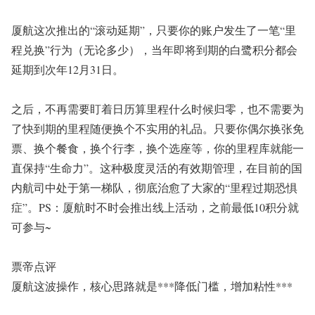
厦航这次推出的
“
滚动延期
”
，
只要你的账户发生了
一笔
“
里
程兑换
”
行为（无论多少）
，
当年即将到期的白鹭积分都会
延期到次年
12
月
31
日
。
之后，不再需要盯着日历算里程什么时候归零，也不需要为
了快到期的里程随便换个不实用的礼品。只要你偶尔换张免
票、
换个餐食，换个行李，换个选座
等
，你的里程库就能一
直保持
“
生命力
”
。这种极度灵活的有效期管理，在目
前的国
内航司中处于第一梯队，彻底治愈了大家的
“
里程过期恐惧
症
”
。
PS
：
厦航时不时会推出线上活动，
之前最低
10
积分就
可参与
~
票帝点评
厦航这波操作，核心思路
就是
***
降低门槛，增加粘性
***