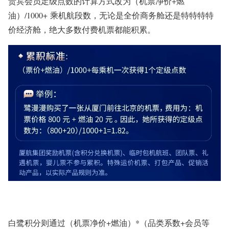
贵宾
会员
定级点数的计算方式改为
（机票净价
+
燃
油）
/1000+
乘机航段数，无论是全价商务舱还是特特特特
价经济舱，绝大多数付费机票都能积累。
白鹭积分
则通过（机票净价
+
燃油）
*
（品类系数
+
会员等