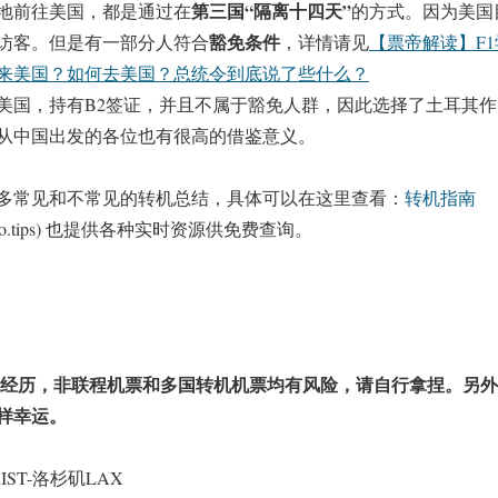
第三国“隔离十四天”
地前往美国，都是通过在
的方式。因为美国
豁免条件
访客。但是有一部分人符合
，详情请见
【票帝解读】F
来美国？如何去美国？总统令到底说了些什么？
美国，持有B2签证，并且不属于豁免人群，因此选择了土耳其作
从中国出发的各位也有很高的借鉴意义。
多常见和不常见的转机总结，具体可以在这里查看：
转机指南
piao.tips) 也提供各种实时资源供免费查询。
次经历，非联程机票和多国转机机票均有风险，请自行拿捏。另外
样幸运。
ST-洛杉矶LAX