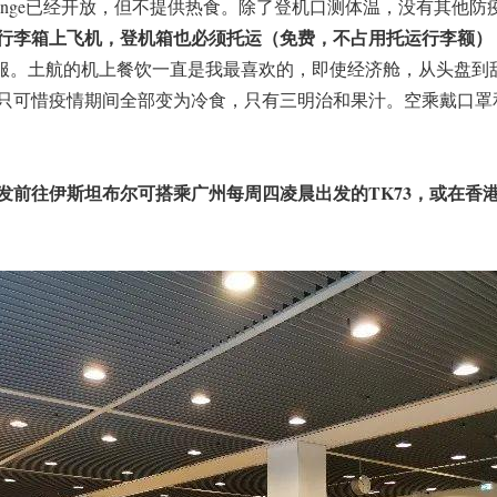
ounge已经开放，但不提供热食。除了登机口测体温，没有其他
行李箱上飞机，登机箱也必须托运（免费，不占用托运行李额）
舒服。土航的机上餐饮一直是我最喜欢的，即使经济舱，从头盘到
只可惜疫情期间全部变为冷食，只有三明治和果汁。空乘戴口罩
发前往伊斯坦布尔可搭乘广州每周四凌晨出发的TK73，或在香