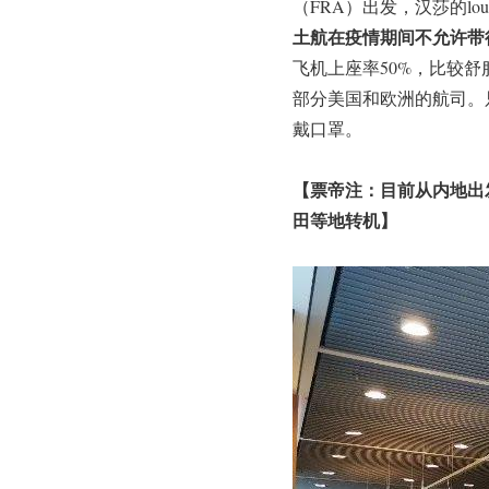
（FRA）出发，汉莎的l
土航在疫情期间不允许带
飞机上座率50%，比较
部分美国和欧洲的航司。
戴口罩。
【票帝注：目前从内地出
田等地转机】