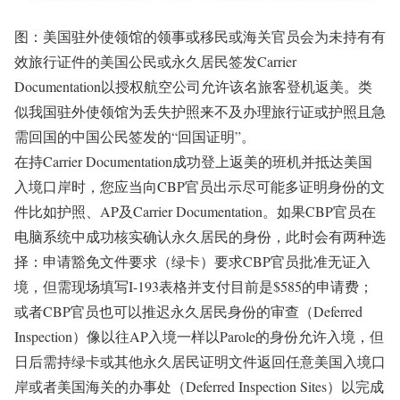
图：美国驻外使领馆的领事或移民或海关官员会为未持有有
效旅行证件的美国公民或永久居民签发Carrier
Documentation以授权航空公司允许该名旅客登机返美。类
似我国驻外使领馆为丢失护照来不及办理旅行证或护照且急
需回国的中国公民签发的“回国证明”。
在持Carrier Documentation成功登上返美的班机并抵达美国
入境口岸时，您应当向CBP官员出示尽可能多证明身份的文
件比如护照、AP及Carrier Documentation。如果CBP官员在
电脑系统中成功核实确认永久居民的身份，此时会有两种选
择：申请豁免文件要求（绿卡）要求CBP官员批准无证入
境，但需现场填写I-193表格并支付目前是$585的申请费；
或者CBP官员也可以推迟永久居民身份的审查（Deferred
Inspection）像以往AP入境一样以Parole的身份允许入境，但
日后需持绿卡或其他永久居民证明文件返回任意美国入境口
岸或者美国海关的办事处（Deferred Inspection Sites）以完成