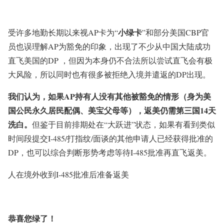
小绿卡
受许多地勤长期以来视AP卡为“
”和部分美国CBP官
员也误理解AP为豁免的印象，出现了不少从中国大陆成功
直飞美国的DP ，但因为本身仍不合法所以尝试直飞会有极
大风险，所以同时也有很多被拒绝入境并遣返的DP出现。
我们认为，如果AP持有人没有其他被豁免的情形（身为美
国公民永久居民配偶、美宝父母等），返美仍需第三国14天
洗白。
但鉴于目前排期处在“大跃进”状态，如果有看到类似
时间段提交I-485/打指纹/面谈的其他申请人已经获得批准的
DP，也可以综合判断形势考虑等待I-485批准再直飞返美。
人在境外收到I-485批准后准备返美
恭喜您绿了！