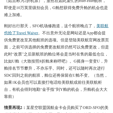
（姑且称为2折机票），显然在如此繁忙的Hub-Hub航班，
即使是10万英里级别会员，G舱想获得免费升舱的机会也是
难上加难。
刚好出行那天，SFO机场修跑道，这个航班晚点了，
美联航
也给了Travel Waiver
。不出意外无论是网站还是App都会提
供免费更改至其他航班的选项。但是登陆美联航官网改票页
面，之前可供选择的免费更改航班仍然可以免费更改，但是
此时“改票”之后新航班的舱位将会是当时在售的最低仓位，
比如U舱（大致按照8折舱来称呼吧）。G摇身一变变U，升
舱排名节节攀升，不亦乐乎。同时，还可以随时再次进行
SDC回到之前的航班，舱位还将保留在U舱不变。（当然，
如果1K会员也可以直接打电话给美联航或前往美联航柜
台，有机会得到地勤“金手指”到Y舱的机会，升舱机会大大
靠前）
情景再现2：
某星空联盟国航金卡会员购买了ORD-SFO的美