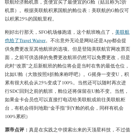
联航经济舱机票，贪便宜买了最便宜的G舱（姑且称为2折
机票）。根据美联航积累国航的舱位表：美联航的G舱仅可
以积累25%的国航里程。
刚好出行那天，SFO机场修跑道，这个航班晚点了，
美联航
也给了Travel Waiver
。不出意外无论是网站还是App都会提
供免费更改至其他航班的选项。但是登陆美联航官网改票页
面，之前可供选择的免费更改航班仍然可以免费更改，但是
此时“改票”之后新航班的舱位将会是当时在售的最低仓位，
比如U舱（大致按照8折舱来称呼吧）。G摇身一变变U，积
累有很大机会从25%变成了100%。当然还可以随时再次进
行SDC回到之前的航班，舱位还将保留在U舱不变。当然，
如果金卡会员也可以直接打电话给美联航或前往美联航柜
台，有机会得到地勤“金手指”到Y舱的机会，同样有机会
100%累积）
票帝点评：
真是在实践之中摸索出来的天顶星科技，不过值