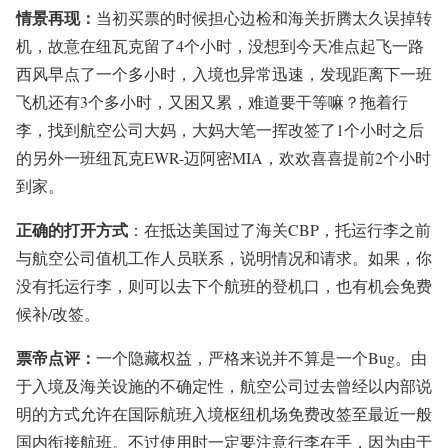
情景再现：
当初买票的时候担心边检和海关折腾太久误掉转
机，故意在纽瓦克留了4个小时，没想到今天准点起飞一路
西风早点了一个多小时，入境也异常迅速，发现距离下一班
飞机还有3个多小时，又困又累，难道要干等嘛？拖着行
李，找到航空公司大妈，大妈大笔一挥改签了1个小时之后
的另外一班纽瓦克EWR-迈阿密MIA，欢欢喜喜提前2个小时
到家。
正确的打开方式
：在抵达美国过了海关CBP，托运行李之前
与航空公司值机工作人员联系，说明情况和请求。如果，你
没有托运行李，则可以去下个航班的登机口，也有机会免费
候补/改签。
票帝点评：
一个隐藏权益，严格来说并不算是一个Bug。由
于入境及海关设施的不确定性，航空公司过去曾经以内部说
明的方式允许在国际航班入境枢纽机场免费改签至最近一般
国内衔接航班。不过使用时一定要注意行李在手，因为由于