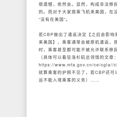
很遗憾，依然会。显然，构成非法移
的。而对于大家搭乘飞机来美国，在
“没有在美国”。
若CBP做出了遣返决定【之后会影
来美国】，乘客通常会被原机遣返、
时，乘客甚至都可能不被允许联系移
（
具体可以看驻洛杉矶
总领馆的文章
https://www.mfa.gov.cn/ce/cgla//c
就算乘客的护照不见了，若CBP还
运不能入境乘客的义务）……