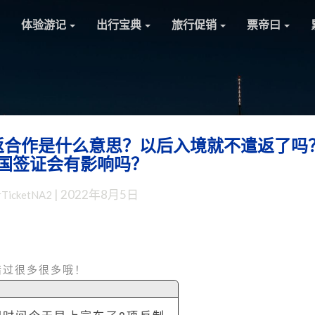
体验游记
出行宝典
旅行促销
票帝曰
返合作是什么意思？以后入境就不遣返了吗
杂
国签证会有影响吗？
谈：
中
|
2022年8月5日
rTicketNA2
美
暂
停
非
法
错过很多很多哦！
移
民