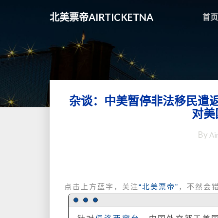
北美票帝AIRTICKETNA
首页
杂谈：中美暂停非法移民遣
对美
By
Ai
点击上方蓝字，关注
“北美票帝”
，不然会