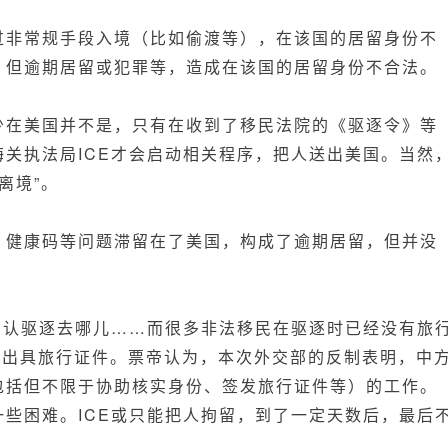
吗？
对
过非常规手段入境（比如偷渡等），在该国的居留身份不
美
，但逾期居留或犯罪等，造成在该国的居留身份不合法。
国
签
少在美国并不是，只有在收到了移民法院的《驱逐令》等
证
关执法局ICE才会启动相关程序，把人送出美国。当然
会
离境”。
有
影
响
、健康码等问题滞留在了美国，构成了逾期居留，但并没
吗？
确认驱逐去哪儿……而很多非法移民在驱逐时已经没有旅
国出具旅行证件。票帝认为，本次外交部的反制表明，中
包括但不限于协助核实身份、签发旅行证件等）的工作。
些困难。ICE或只能把人拘留，到了一定天数后，最后
。