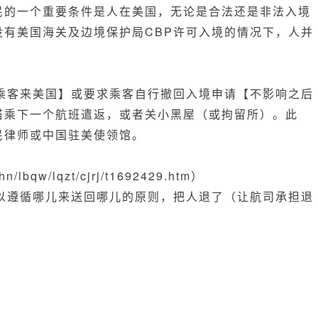
民的一个重要条件是人在美国，无论是合法还是非法入境
没有美国海关及边境保护局CBP许可入境的情况下，人并
响乘客来美国】或要求乘客自行撤回入境申请【不影响之后
搭乘下一个航班遣返，或者关小黑屋（或拘留所）。此
民律师或中国驻美使领馆。
：
hn/lbqw/lqzt/cjrj/t1692429.htm
）
可以遵循哪儿来送回哪儿的原则，把人退了（让航司承担退