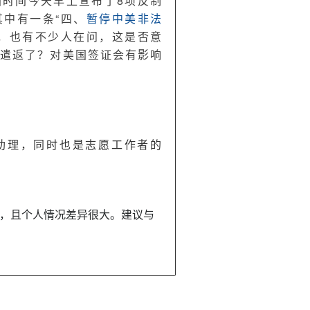
国时间今天早上宣布了8项反制
遣
中有一条“四、
暂停中美非法
返
奇，也有不少人在问，这是否意
合
不遣返了？对美国签证会有影响
作
是
什
么
意
思？
助理，同时也是志愿工作者的
以
后
入
境
，且个人情况差异很大。建议与
就
不
遣
返
了