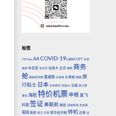
标签
COVID-19
AA
Label
OPT
737 Max
东京
商务
休息室
加拿大
北京
成田
全日空
南航
舱
旅
夏威夷
头等舱
基础经济舱
大溪地
德国
日本
行贴士
法国
日本航空
旧金山
波士顿
特价机票
申根
海航
直飞
海岛
签证
美联航
科普
美航
羽田机场
芝加哥
转机
英国
英航
豪华经济舱
达美
荷兰
行李
达