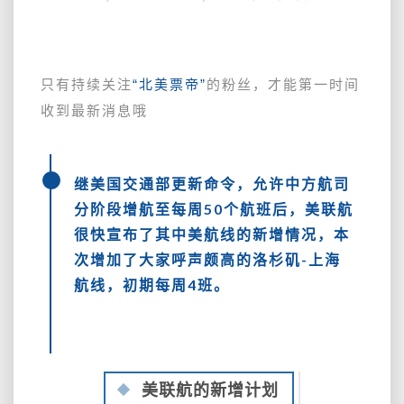
首
个
美
国
只有持续关注
“北美票帝”
的粉丝，才能第一时间
航
收到最新消息哦
司
增
班
出
继
美国交通部更新命令，允许中方航司
现，
分阶段增航至每周50个航班
后，美联航
美
很快宣布了其中美航线的新增情况，本
联
航
次增加了大家呼声颇高的洛杉矶-上海
又
航线，初期每周4班。
要
加
班
啦
~
美联航的新增计划
老