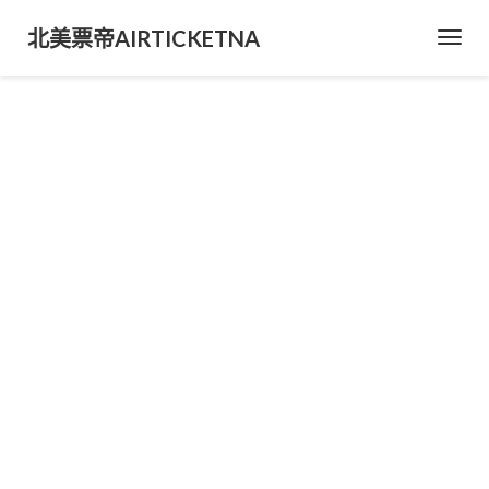
北美票帝AIRTICKETNA
Toggl
Navig