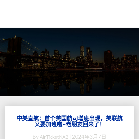
中美直航：首个美国航司增班出现，美联航
中
又要加班啦~老朋友回来了！
美
直
By
|
2024年3月7日
AirTicketNA2
航：