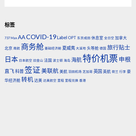
标签
COVID-19
AA
Label
OPT
休息室
加拿大
737 Max
东京成田
全日空
商务舱
旅行贴士
夏威夷
北京
头等舱
南航
基础经济舱
大溪地
德国
特价机票
日本
申根
海航
法国
日本航空
旧金山
波士顿
海岛
签证
美联航
直飞
科普
英国
美航
英航
豪
羽田机场
芝加哥
荷兰
行李
转机
华经济舱
达美
达美航空
里程
里程兑换
香港