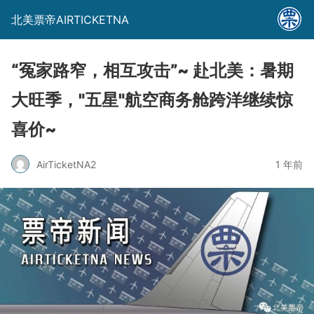
北美票帝AIRTICKETNA
“冤家路窄，相互攻击”~ 赴北美：暑期
大旺季，"五星"航空商务舱跨洋继续惊
喜价~
AirTicketNA2
1 年前