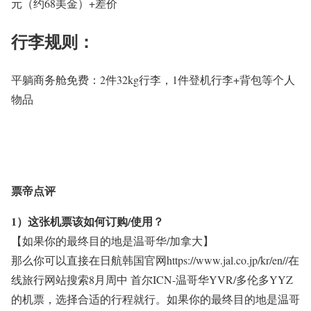
元（约68美金）+差价
行李规则：
平躺商务舱
免费：
2
件32kg行李，1件登机行李+背包等个人
物品
票帝点评
1）这张机票该如何订购/使用？
【如果你的最终目的地是温哥华/加拿大】
那么你可以直接在日航韩国官网https://www.jal.co.jp/kr/en//在
线旅行网站搜索8月周中 首尔ICN-温哥华YVR/多伦多YYZ
的机票，选择合适的行程就行。如果你的最终目的地是温哥