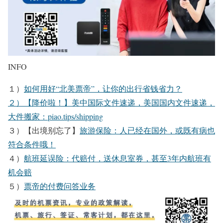
INFO
１）
如何用好“北美票帝”，让你的出行省钱省力？
２）【降价啦！】美中国际文件速递，美国国内文件速递，
大件搬家：
piao.tips/shipping
３）【出境别忘了】
旅游保险：人已经在国外，或既有病也
符合条件哦！
４）
航班延误险：代赔付，送休息室券，甚至3年内航班有
机会赔
５）
票帝的付费问答业务