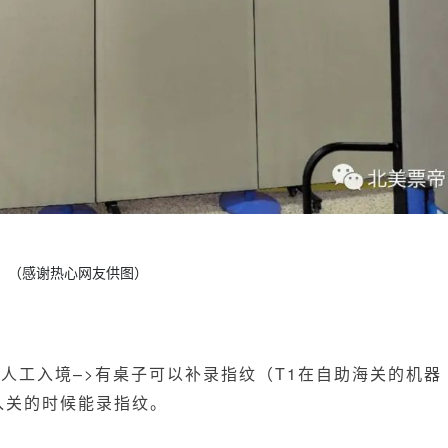
（感谢热心网友供图）
>人工入境–>有桌子可以补录指纹（
T1
在自助海关的机器
入关的时候能录指纹。