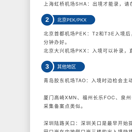
上海虹桥机场SHA：出境才能录，请
2
北京PEK/PKX
北京首都机场PEK：T2和T3E入
分钟办好。
北京大兴机场PKX：入境
可以补录，
3
其他地区
青岛胶东机场TAO：
入境时边检会主
厦门高崎XMN、福州长乐FOC、泉
采集备案点类似。
深圳陆路关口：深圳关口是最早开始
田口岸在内地侧口岸三楼的出入境快