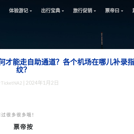
体验游记
出行宝典
旅行促销
票帝曰
何才能走自助通道？各个机场在哪儿补录
在
纹？
境
外
|
2024年1月2日
rTicketNA2
办
理
的
中
国
错过很多很多哦！
护
票帝按
照，