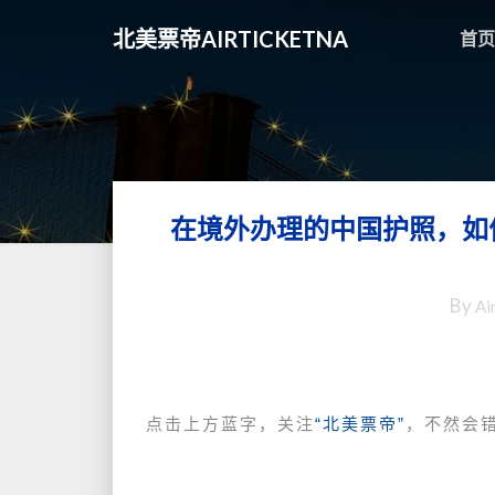
北美票帝AIRTICKETNA
首页
在境外办理的中国护照，如
By
Ai
点击上方蓝字，关注
“北美票帝”
，不然会