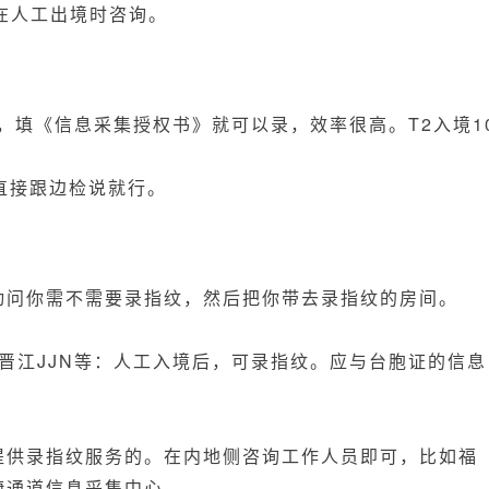
在人工出境时咨询。
境后，填《信息采集授权书》就可以录，效率很高。
T2入境1
直接跟边检说就行。
动问你需不需要录指纹，然后把你带去录指纹的房间。
州晋江JJN等：人工入境后，可录指纹。应与台胞证的信息
提供录指纹服务的。在内地侧咨询工作人员即可，比如福
捷通道信息采集中心。