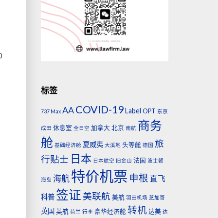
0
标签
COVID-19
AA
Label
OPT
737 Max
东京
商务
休息室
加拿大
北京
成田
全日空
南航
舱
旅
夏威夷
头等舱
基础经济舱
大溪地
德国
日本
行贴士
法国
日本航空
旧金山
波士顿
特价机票
申根
海航
直飞
海岛
签证
美联航
科普
美航
羽田机场
芝加哥
转机
英国
英航
豪华经济舱
达美
荷兰
行李
达