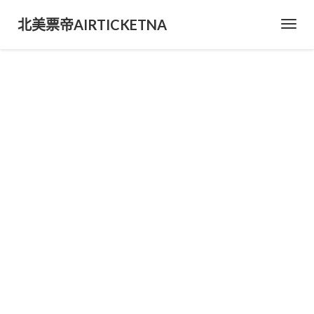
北美票帝AIRTICKETNA
Toggl
Navig