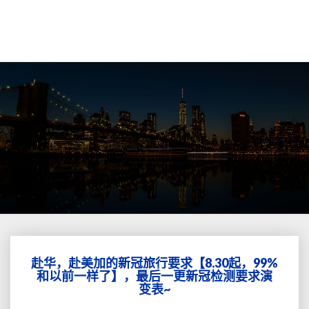
赴华，赴美加的新冠旅行要求【8.30起，99%
赴
和以前一样了】，最后一更新冠检测要求演
华，
变表~
赴
美