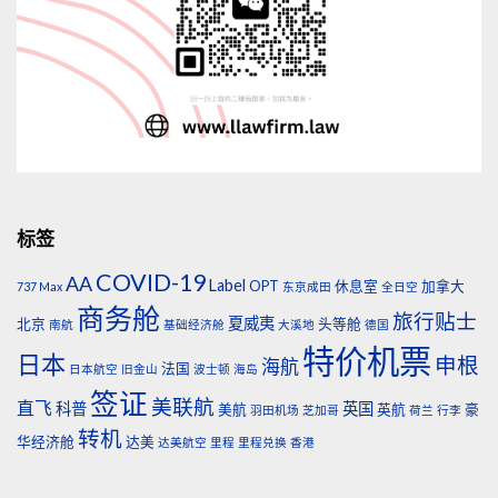
标签
COVID-19
AA
Label
OPT
休息室
加拿大
737 Max
东京成田
全日空
商务舱
旅行贴士
夏威夷
北京
头等舱
南航
基础经济舱
大溪地
德国
特价机票
日本
申根
海航
法国
日本航空
旧金山
波士顿
海岛
签证
美联航
直飞
科普
英国
美航
英航
豪
羽田机场
芝加哥
荷兰
行李
转机
华经济舱
达美
达美航空
里程
里程兑换
香港