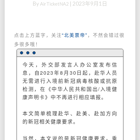
By
|
2023年9月1日
AirTicketNA2
加
的
新
冠
旅
点击上方蓝字，关注
“北美票帝”
，不然会错过很
行
多很多哦！
要
求
【8.30
今天，外交部发言人办公室发布信
起，
息，自2023年8月30日起，赴华人员
99%
无需进行入境前新冠病毒核酸或抗原
和
检测，在《中华人民共和国出/入境健
以
前
康声明卡》中不再进行相应填报。
一
样
本文简单梳理赴华、赴美、赴加方向
了】，
的新冠相关健康要求。
最
后
一
当然，本文说的是新冠健康要求。乘