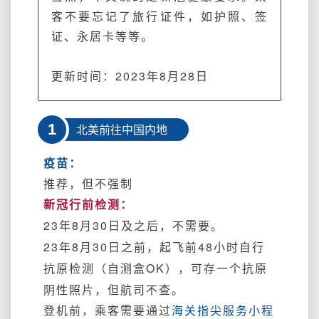
更
客不要忘记了旅行证件，如护照、签
新
证、永居卡等等。
冠
检
测
更新时间：2023年8月28日
要
求
演
1
北美前往中国内地
变
表
疫苗：
~
推荐，但不强制
新冠行前检测：
23年8月30日及之后，不需要。
23年8月30日之前，起飞前48小时自行
抗原检测（自测盒OK），可存一个抗原
阴性照片，但航司不查。
登机前，乘客需要通过
海关指尖服务小程