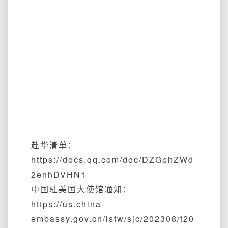
赴华清单：
https://docs.qq.com/doc/DZGphZWd
2enhDVHN1
中国驻美国大使馆通知：
https://us.china-
embassy.gov.cn/lsfw/sjc/202308/t20