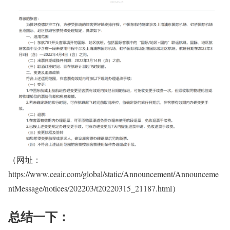
（网址：
https://www.ceair.com/global/static/Announcement/Announceme
ntMessage/notices/202203/t20220315_21187.html）
总结一下：