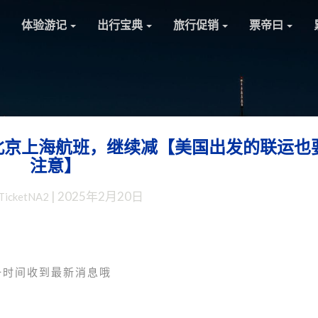
体验游记
出行宝典
旅行促销
票帝曰
北京上海航班，继续减【美国出发的联运也
中
注意】
加
直
|
2025年2月20日
TicketNA2
航：
加
拿
大
航
一时间收到最新消息哦
空
调