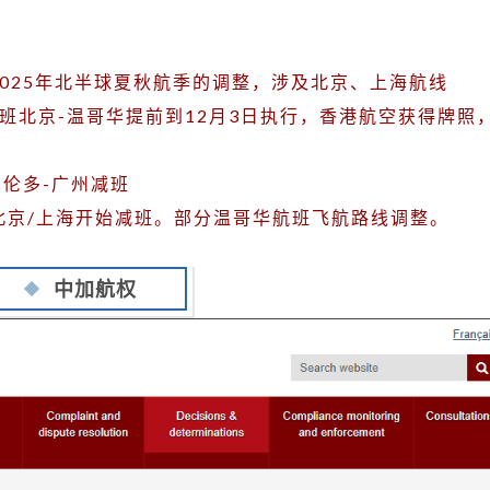
整
北
京
完成2025年北半球夏秋航季的调整，涉及北京、上海航线
上
周第四班北京-温哥华提前到12月3日执行，香港航空获得牌照
海
航
班，
班多伦多-广州减班
继
哥华-北京/上海开始减班。部分温哥华航班飞航路线调整。
续
减
【美
中加航权
国
出
发
的
联
运
也