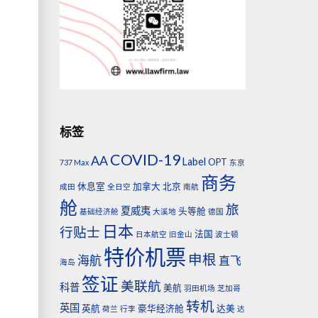
标签
加
COVID-19
AA
Label
OPT
737 Max
东京
商务
休息室
加拿大
北京
成田
全日空
南航
舱
旅
夏威夷
头等舱
基础经济舱
大溪地
德国
日本
行贴士
法国
日本航空
旧金山
波士顿
特价机票
申根
海航
直飞
海岛
签证
美联航
科普
美航
羽田机场
芝加哥
转机
英国
英航
豪华经济舱
达美
荷兰
行李
达