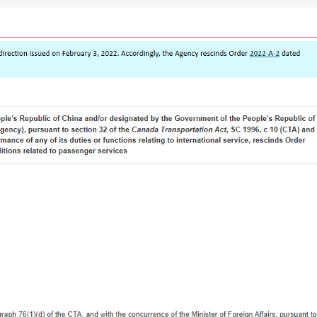
要
注
意】