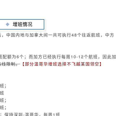
增班情况
后，中国内地与加拿大间一共可执行48个往返航班，中方
配额为6个；而加方已经执行每周10-12个航班，因此
路线限制。
【部分温哥华增班选择不飞越某国领空】
4班；
4班
4班；
2班；
；保持深圳-温哥华，每周1班