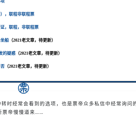
事项
指
南，
场），联程非联程票
是
否
签证，联程，非联程票
可
行，
口坐船
（2021老文章，待更新）
联
发的疑惑
（2021老文章，待更新）
程
票
与否
（2021老文章，待更新）
等
转时经常会看到的选项，也是票帝众多私信中经常询问
听票帝慢慢道来……