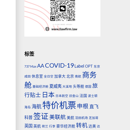
标签
COVID-19
AA
Label
OPT
737 Max
东京
商务
休息室
加拿大
北京
成田
全日空
南航
舱
旅
夏威夷
头等舱
基础经济舱
大溪地
德国
日本
行贴士
，
法国
日本航空
旧金山
波士顿
特价机票
申根
海航
直飞
海岛
签证
美联航
科普
美航
羽田机场
芝加哥
转机
英国
英航
豪华经济舱
达美
荷兰
行李
达