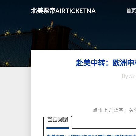
北美票帝AIRTICKETNA
首页
赴美中转：欧洲申
By
Air
点击上方蓝字，关
前期回顾