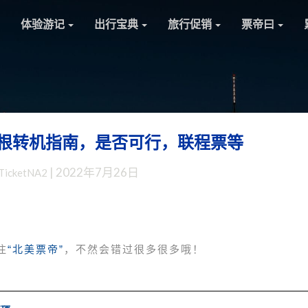
体验游记
出行宝典
旅行促销
票帝曰
根转机指南，是否可行，联程票等
赴
美
|
2022年7月26日
TicketNA2
中
转：
欧
洲
申
注
“北美票帝”
，不然会错过很多很多哦！
根
转
机