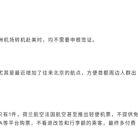
洲机场转机赴美时，均不需要申根签证。
，尤其是最近增加了往来北京的航点，方便首都周边人群出
只有1件，荷兰航空法国航空甚至推出轻便机票，不提供
TA等平台购票，不看退改签和行李额的乘客，最终多付费