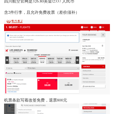
四川航空官网是326.80美金/2337 人民币
含2件行李，且允许免费改票（差价须补）
机票条款写着改签免费，退票800元